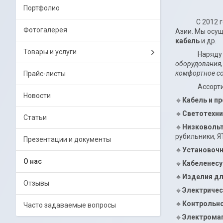
Портфолио
С 2012 года 
Фотогалерея
Азии. Мы осущ
кабель
и др.
Товары и услуги
Наряду с кач
оборудования, 
комфортное с
Прайс-листы
Ассортим
Новости
🔹
Кабель и п
🔹
Светотехни
Статьи
🔹
Низковольт
рубильники, ЯТ
Презентации и документы
🔹
Установоч
О нас
🔹
Кабеленес
🔹
Изделия дл
Отзывы
🔹
Электриче
🔹
Контрольно
Часто задаваемые вопросы
🔹
Электромаг