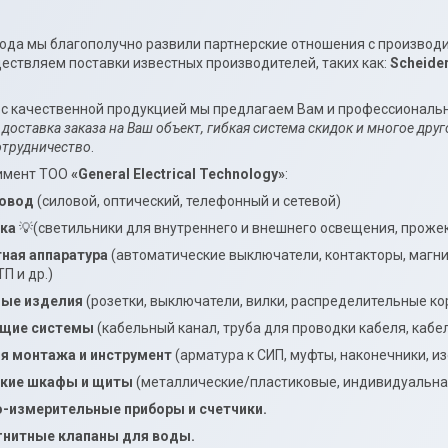
мы благополучно развили партнерские отношения с производите
ествляем поставки известных производителей, таких как:
Scheide
ественной продукцией мы предлагаем Вам и профессиональный
доставка заказа на Ваш объект,
гибкая система скидок и многое дру
отрудничество
.
ент ТОО
«General
Electrical
Technology»
:
ровод
(силовой, оптический, телефонный и сетевой)
ка
💡(светильники для внутреннего и внешнего освещения, проже
ная аппаратура
(автоматические выключатели, контакторы, магни
П и др.)
ные изделия
(розетки, выключатели, вилки, распределительные коро
ущие системы
(кабельный канал, труба для проводки кабеля, кабе
я монтажа и инструмент
(арматура к СИП, муфты, наконечники, из
ские шкафы и щиты
(металлические/пластиковые, индивидуальна
-измерительные приборы и счетчики.
нитные клапаны для воды.