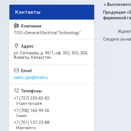
🔹
Высоковоль
Продукция «G
фирменной га
Ждем Ваших 
ТОО «General Electrical Technology"
Следите за на
ул. Сатпаева, д. 90/1, оф. 302, 303, 304,
Алматы, Казахстан
sales_get@mail.ru
+7 (727) 339-82-82
Отдел продаж
+7 (708) 160-99-56
Сания
+7 (701) 137-23-88
Маргарита