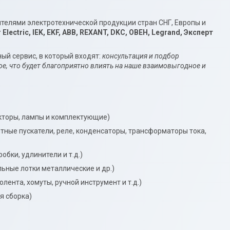
лями электротехнической продукции стран СНГ, Европы и
r
Electric, IEK, EKF, АВВ,
REXANT
, DKC, ОВЕН, Legrand, Эксперт
 сервис, в который входят:
консультация и подбор
гое, что будет благоприятно влиять на наше взаимовыгодное и
кторы, лампы и комплектующие)
тные пускатели, реле, конденсаторы, трансформаторы тока,
бки, удлинители и т.д.)
льные лотки металлические и др.)
олента, хомуты, ручной инструмент и т.д.)
я сборка)