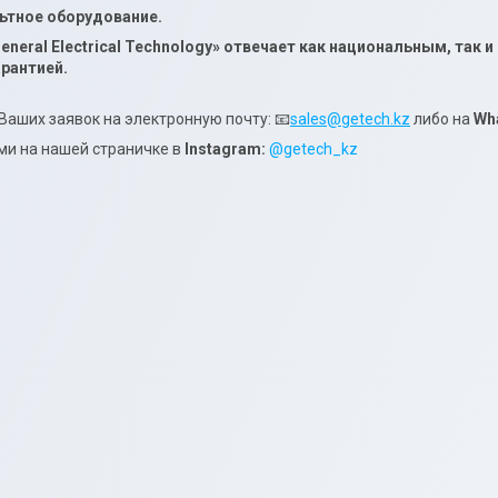
тное оборудование.
eneral
Electrical
Technolog
y
»
отвечает как национальным, так 
рантией.
заявок на электронную почту:
📧
sales@getech.kz
либо на
Wh
ми на нашей страничке в
Instagram:
@getech_kz