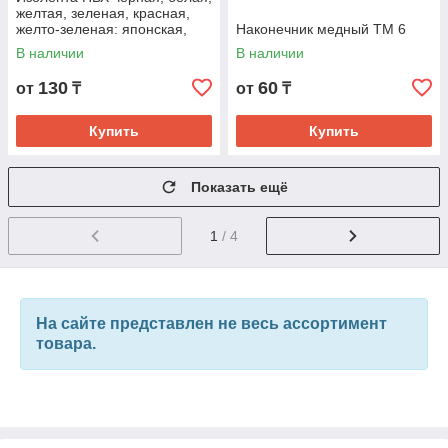
желтая, зеленая, красная,
желто-зеленая: японская,
Наконечник медный ТМ 6
3М, IEK
В наличии
В наличии
130
60
от
₸
от
₸
Купить
Купить
Показать ещё
1
/ 4
На сайте представлен не весь ассортимент
товара.