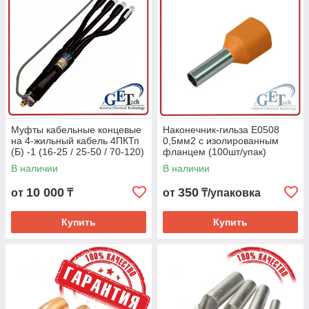
Муфты кабельные концевые
Наконечник-гильза E0508
на 4-жильный кабель 4ПКТп
0,5мм2 с изолированным
(Б) -1 (16-25 / 25-50 / 70-120)
фланцем (100шт/упак)
АВВГ, NYM, АВБбШв и т.д.
В наличии
В наличии
10 000
350
от
₸
от
₸/упаковка
Купить
Купить