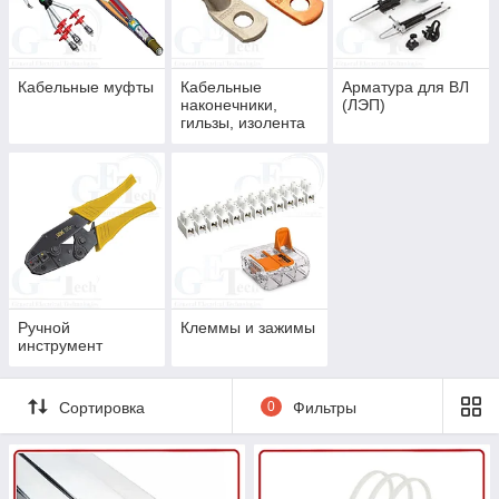
🔹Лента сигнальная.
🔹Маркеры.
🔹Муфты.
Кабельные муфты
Кабельные
Арматура для ВЛ
🔹Наконечники.
наконечники,
(ЛЭП)
гильзы, изолента
🔹Ручной инструмент.
🔹Муфты кабельные.
🔹Сальники.
🔹СИЗы
🔹Шины
На сайте представлен не весь ассортимент
товара.
Ручной
Клеммы и зажимы
инструмент
Вы можете отправить заявку на электронную почту:
sales@getech.kz
, на WhatsApp: ​
+77003398282
, либо
Сортировка
0
Фильтры
позвонить на номер, указанный в контактах. Менеджеры
нашей компании с удовольствием проконсультируют
вас и подберут необходимое оборудование.