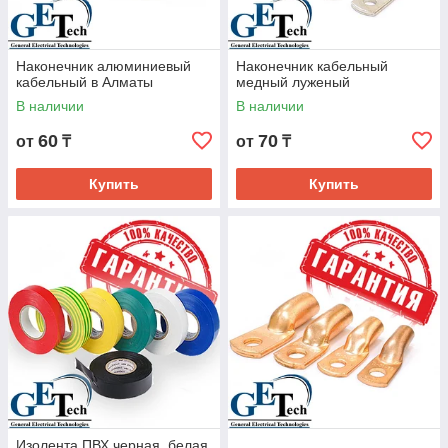
Наконечник алюминиевый
Наконечник кабельный
кабельный в Алматы
медный луженый
В наличии
В наличии
60
70
от
₸
от
₸
Купить
Купить
Изолента ПВХ черная, белая,