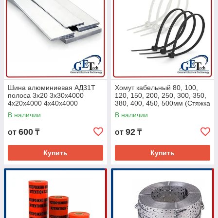
Шина алюминиевая АД31Т
Хомут кабельный 80, 100,
полоса 3х20 3х30х4000
120, 150, 200, 250, 300, 350,
4х20х4000 4х40х4000
380, 400, 450, 500мм (Стяжка
5х40х4000 5х50х4000
для кабеля, белый/черный)
В наличии
В наличии
6х80х4000 10х100х4000
600
92
от
₸
от
₸
Купить
Купить