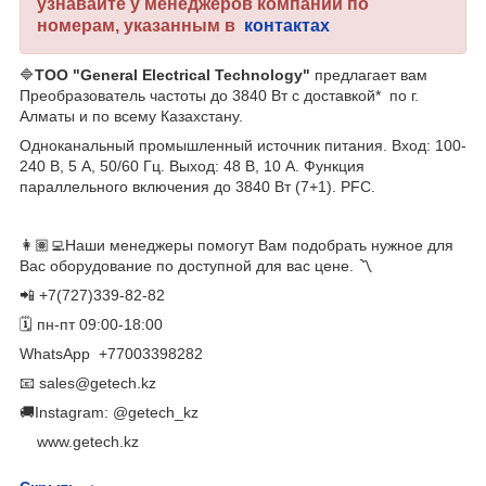
узнавайте у менеджеров компании по
номерам, указанным в
контактах
🔷
ТОО "General Electrical Technology"
предлагает вам
Преобразователь частоты до 3840 Вт с доставкой* по г.
Алматы и по всему Казахстану.
Одноканальный промышленный источник питания. Вход: 100-
240 В, 5 А, 50/60 Гц. Выход: 48 В, 10 А. Функция
параллельного включения до 3840 Вт (7+1). PFC.
👩🏽‍💻Наши менеджеры помогут Вам подобрать нужное для
Вас оборудование по доступной для вас цене. 〽️
📲 +7(727)339-82-82
🗓 пн-пт 09:00-18:00
WhatsApp ​ +77003398282
📧 sales@getech.kz
🚚Instagram: @getech_kz
​ ​ ​ ​ www.getech.kz