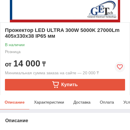
Прожектор LED ULTRA 300W 5000K 27000Lm
405х330х38 IP65 мм
В наличии
Розница
14 000
от
₸
Минимальная сумма заказа на сайте — 20 000 ₸
Купить
Описание
Характеристики
Доставка
Оплата
Усл
Описание