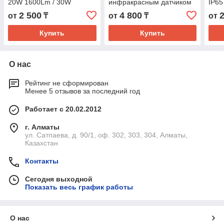
20W 1600Lm / 30W
инфракрасным датчиком
IP6
2400Lm 4000K IP20
движения) 1350Lm
2 500
4 800
от
₸
от
₸
от
D87х135 (черный/белый)
d200х55 4000K IP54
Купить
Купить
О нас
Рейтинг не сформирован
Менее 5 отзывов за последний год
Работает с 20.02.2012
г. Алматы
ул. Сатпаева, д. 90/1, оф. 302, 303, 304, Алматы,
Казахстан
Контакты
Сегодня выходной
Показать весь график работы
О нас