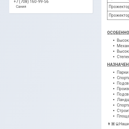
+7 (708) 160-99-56
Сания
Прожекто
Прожекто
ОСОБЕННО
Высок
Механ
Высок
Степе
НАЗНАЧЕН
Парки
Спорт
Подсв
Произ
Подсв
Ландш
Спорт
Строи
Площ
👩🏽‍💻Наш