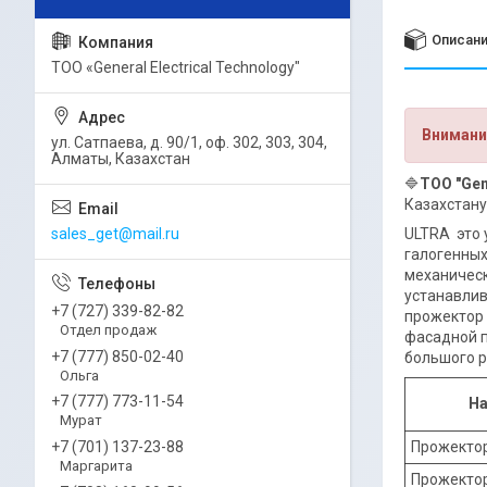
Описан
ТОО «General Electrical Technology"
Внимани
ул. Сатпаева, д. 90/1, оф. 302, 303, 304,
Алматы, Казахстан
🔷
ТОО "Gen
Казахстану
sales_get@mail.ru
ULTRA это
галогенных
механическ
устанавлив
+7 (727) 339-82-82
прожектор 
Отдел продаж
фасадной п
+7 (777) 850-02-40
большого р
Ольга
+7 (777) 773-11-54
На
Мурат
Прожекто
+7 (701) 137-23-88
Маргарита
Прожекто