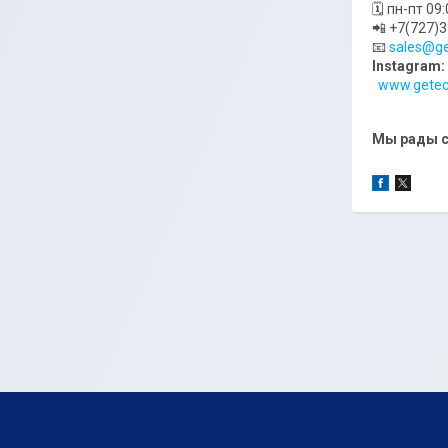
🗓 пн-пт 09
📲 +7(727)
📧
sales@ge
Instagram:
www.getec
Мы рады с