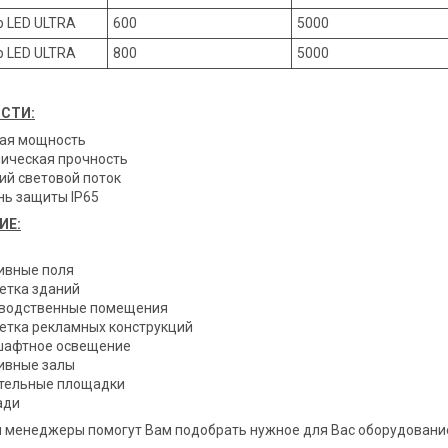
р LED ULTRA
600
5000
р LED ULTRA
800
5000
СТИ:
ая мощность
ическая прочность
ий световой поток
нь защиты IP65
ИЕ:
ивные поля
етка зданий
водственные помещения
етка рекламных конструкций
афтное освещение
ивные залы
тельные площадки
ади
и менеджеры помогут Вам подобрать нужное для Вас оборудование 