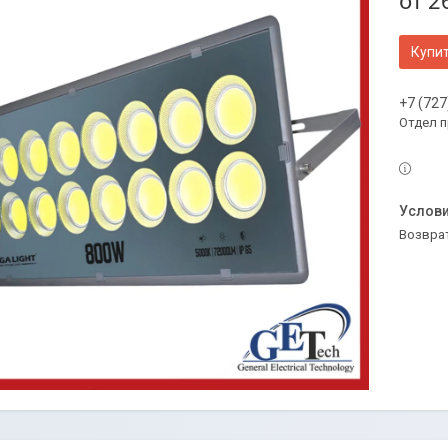
от
2
Купи
+7 (727
Отдел 
возвра