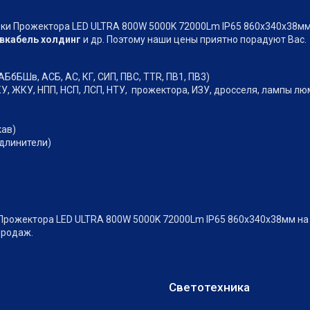
ки Прожектора LED ULTRA 800W 5000K 72000Lm IP65 860х340х38мм 
вкабель холдинг
и др. Поэтому наши цены приятно порадуют Вас.
АБбБШв, АСБ, АС, КГ, СИП, ПВС, TTR, ПВ1, ПВ3)
У, ЖКУ, НПП, НСП, ЛСП, НТУ, прожектора, ИЗУ, дросселя, лампы л
кав)
удлинители)
Прожектора LED ULTRA 800W 5000K 72000Lm IP65 860х340х38мм на 
продаж.
Светотехника