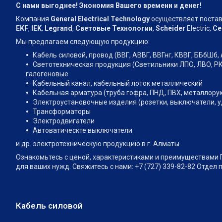
С нами выгоднее! Экономия Вашего времени и денег!
Компания
General Electrical Technology
осуществляет постав
EKF
,
IEK
,
Legrand
,
Световые Технологии
,
Scheider
Electric,
Се
Мы предлагаем следующую продукцию:
Кабель силовой, провод (ВВГ, АВВГ, ВВГнг, КВВГ, ББбШб, 
Светотехническая продукция (Светильники ЛПО, ЛВО, РК
галогеновые
Кабельный канал, кабельный лоток металлический
Кабельная арматура (труба гофра, ПНД, ПВХ, металлору
Электроустановочные изделия (розетки, выключатели, 
Трансформаторы
Электродвигатели
Автоватическте выключатели
и др. электротехническую продукцию в г. Алматы
Ознакомьтесь с ценой, характеристиками и преимуществами 
для ваших нужд. Свяжитесь с нами: +7 (727) 339-82-82 Отдел 
Кабель силовой