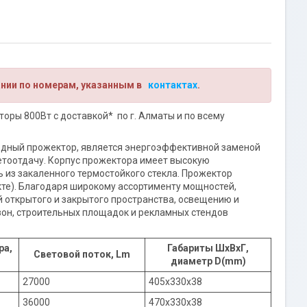
ании по номерам, указанным в
контактах
.
ры 800Вт с доставкой* по г. Алматы и по всему
дный прожектор, является энергоэффективной заменой
тоотдачу. Корпус прожектора имеет высокую
 из закаленного термостойкого стекла. Прожектор
кте). Благодаря широкому ассортименту мощностей,
открытого и закрытого пространства, освещению и
зон, строительных площадок и рекламных стендов
ра,
Габариты ШхВхГ,
Световой поток, Lm
диаметр D(mm)
27000
405х330х38
36000
470x330x38