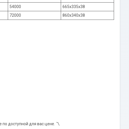
54000
665x335x38
72000
860х340х38
по доступной для вас цене. 〽️