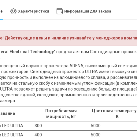
ие
Характеристики
Информация для заказа
е! Действующие цены и наличие узнавайте у менеджеров комп
eral Electrical Technology"
предлагает вам Светодиодные прожекто
.
 упрощенный вариант прожектора ARENA, высокомощный светодио
 прожекторов. Светодиодный прожектор ULTRA имеет высокую све
ую прочность и выполнен из алюминиевого сплава, а рассеиватель
ается на стальную скобу с изменяемым углом фиксации (в компле
ULTRA позволяет решить задачи по освещению больших площадей 
одсветке зданий, складских, промышленных и производственных 
азмера.
Потребляемая
Цветовая температу
звание
мощность, Вт
К
р LED ULTRA
300
5000
р LED ULTRA
400
5000