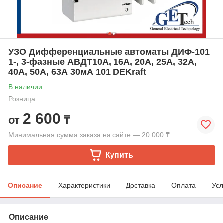
УЗО Дифференциальные автоматы ДИФ-101
1-, 3-фазные АВДТ10А, 16А, 20А, 25А, 32А,
40А, 50А, 63А 30мА 101 DEKraft
В наличии
Розница
2 600
от
₸
Минимальная сумма заказа на сайте — 20 000 ₸
Купить
Описание
Характеристики
Доставка
Оплата
Усл
Описание