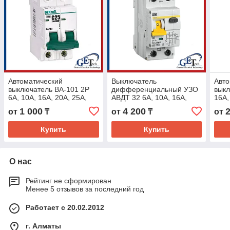
Автоматический
Выключатель
Авто
выключатель ВА-101 2P
дифференциальный УЗО
выкл
6А, 10А, 16A, 20А, 25А,
АВДТ 32 6А, 10А, 16А,
16A,
32А, 40А 50А, 63А 4,5кА
25А, 32А, 40А IEK
50А,
1 000
4 200
от
₸
от
₸
от
DEKraft
Купить
Купить
О нас
Рейтинг не сформирован
Менее 5 отзывов за последний год
Работает с 20.02.2012
г. Алматы