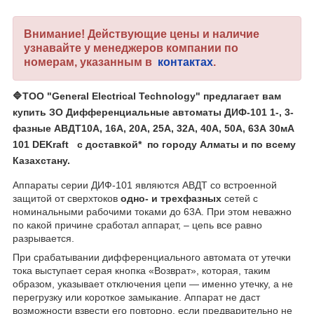
Внимание! Действующие цены и наличие
узнавайте у менеджеров компании по
номерам, указанным в
контактах
.
🔷
ТОО "General Electrical Technology"
предлагает вам
купить ЗО Дифференциальные автоматы ДИФ-101 1-, 3-
фазные АВДТ10А, 16А, 20А, 25А, 32А, 40А, 50А, 63А 30мА
101 DEKraft с доставкой* по городу Алматы и по всему
Казахстану.
Аппараты серии ДИФ-101 являются АВДТ со встроенной
защитой от сверхтоков
одно- и трехфазных
сетей с
номинальными рабочими токами до 63А. При этом неважно
по какой причине сработал аппарат, – цепь все равно
разрывается.
При срабатывании дифференциального автомата от утечки
тока выступает серая кнопка «Возврат», которая, таким
образом, указывает отключения цепи — именно утечку, а не
перегрузку или короткое замыкание. Аппарат не даст
возможности взвести его повторно, если предварительно не