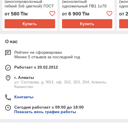
(многопроволочный
(монолитный
(мо
гибкий 3х6 цветной) ГОСТ
одножильный ПВ1 1х70
одн
цветной) ГОСТ
цвет
580
6 900
от
₸/м
от
₸/м
от
Купить
Купить
О нас
Рейтинг не сформирован
Менее 5 отзывов за последний год
Работает с 20.02.2012
г. Алматы
ул. Сатпаева, д. 90/1, оф. 302, 303, 304, Алматы,
Казахстан
Контакты
Сегодня работает с 09:00 до 18:00
Показать весь график работы