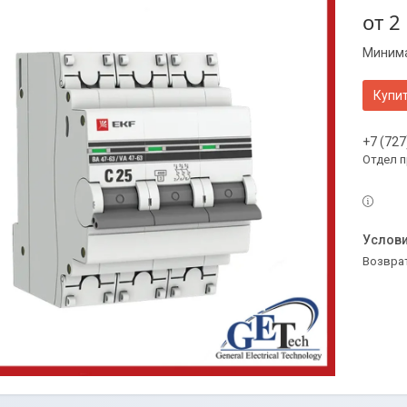
от
2
Минима
Купи
+7 (727
Отдел 
возвра