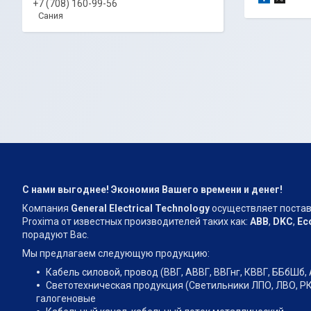
+7 (708) 160-99-56
Сания
С нами выгоднее! Экономия Вашего времени и денег!
Компания
General Electrical Technology
осуществляет поставки
Proxima от известных производителей таких как:
АВВ
,
DKC
,
Ec
порадуют Вас.
Мы предлагаем следующую продукцию:
Кабель силовой, провод (ВВГ, АВВГ, ВВГнг, КВВГ, ББбШб, 
Светотехническая продукция (Светильники ЛПО, ЛВО, РК
галогеновые