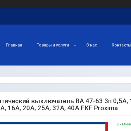
Главная
Товары и услуги
О нас
Контакт
ический выключатель ВА 47-63 3п 0,5А, 1А, 
А, 16А, 20А, 25А, 32А, 40А EKF Proxima
В налич