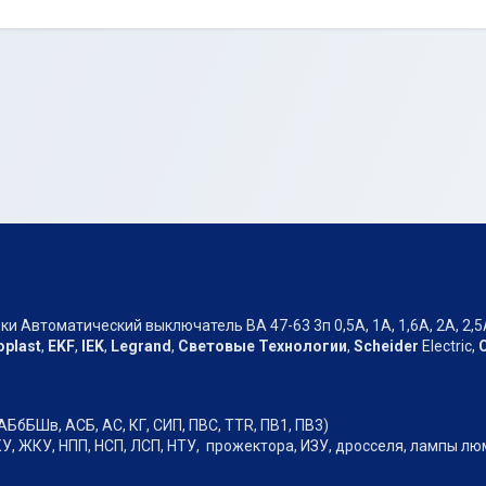
 Автоматический выключатель ВА 47-63 3п 0,5А, 1А, 1,6А, 2А, 2,5А, 3
oplast
,
EKF
,
IEK
,
Legrand
,
Световые Технологии
,
Scheider
Electric,
АБбБШв, АСБ, АС, КГ, СИП, ПВС, TTR, ПВ1, ПВ3)
У, ЖКУ, НПП, НСП, ЛСП, НТУ, прожектора, ИЗУ, дросселя, лампы л