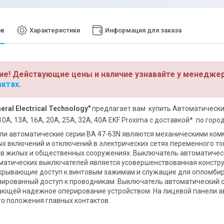
ие
Характеристики
Информация для заказа
ие! Действующие цены и наличие узнавайте у менедже
актах
.
eral Electrical Technology"
предлагает вам купить Автоматический в
 10А, 13А, 16А, 20А, 25А, 32А, 40А EKF Proxima с доставкой* по гор
ли автоматические серии ВА 47-63N являются механичеcкими ко
х включений и отключений в электрических сетях переменного тока
в жилых и общественных сооружениях. Выключатель автоматическ
матических выключателей является усовершенствованная констр
крывающие доступ к винтовым зажимам и служащие для опломбир
ированный доступ к проводникам. Выключатель автоматический о
ющей надежное оперирование устройством. На лицевой панели а
о положения главных контактов.