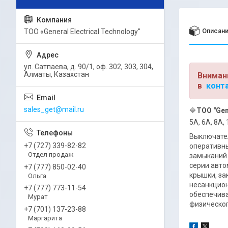
Описан
ТОО «General Electrical Technology"
ул. Сатпаева, д. 90/1, оф. 302, 303, 304,
Алматы, Казахстан
Вниман
в
конт
sales_get@mail.ru
🔷
ТОО "Gen
5А, 6А, 8А,
Выключате
+7 (727) 339-82-82
оперативны
Отдел продаж
замыканий 
серии авто
+7 (777) 850-02-40
крышки, за
Ольга
несанкцион
+7 (777) 773-11-54
обеспечива
Мурат
физическог
+7 (701) 137-23-88
Маргарита