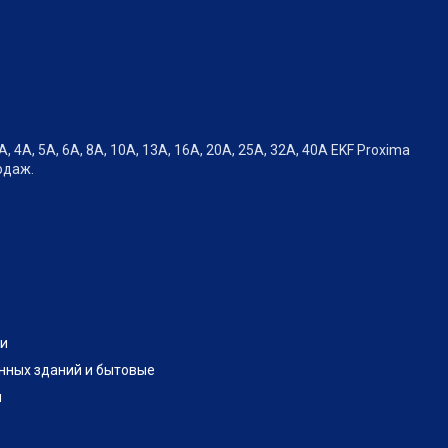
А, 5А, 6А, 8А, 10А, 13А, 16А, 20А, 25А, 32А, 40А EKF Proxima
одаж.
и
нных зданий и бытовые
и