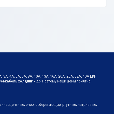
А, 4А, 5А, 6А, 8А, 10А, 13А, 16А, 20А, 25А, 32А, 40А EKF
Севкабель холдинг
и др. Поэтому наши цены приятно
юминесцентные, энергосберегающие, ртутные, натриевые,