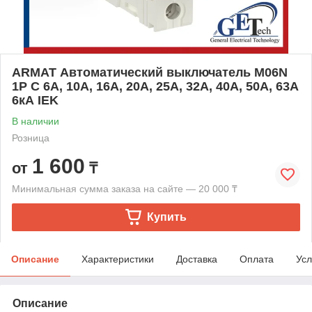
ARMAT Автоматический выключатель M06N
1P C 6А, 10А, 16А, 20А, 25А, 32А, 40А, 50А, 63А
6кА IEK
В наличии
Розница
1 600
от
₸
Минимальная сумма заказа на сайте — 20 000 ₸
Купить
Описание
Характеристики
Доставка
Оплата
Усл
Описание