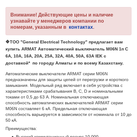
Внимание! Действующие цены и наличие
узнавайте у менеджеров компании по
номерам, указанным в
контактах
.
🔷
ТОО "General Electrical Technology"
предлагает вам
купить ARMAT Автоматический выключатель M06N 1п C
6А, 10А, 16А, 20А, 25А, 32А, 40А, 50А, 63А IEK с
доставкой* по городу Алматы и по всему Казахстану.
Автоматические выключатели ARMAT серии M06N
предназначены для защиты цепей от перегрузки и короткого
замыкания. Модельный ряд включает в себя устройства с
характеристиками срабатывания B, C, D и номинальными
токами от 0,5 до 63 А. Номинальная отключающая
способность автоматических выключателей ARMAT серии
M06N составляет 6 кА. Предельная отключающая
способность варьируется в зависимости от номинала от 10 до
50 кА.
Преимущества:
Высокий коммутационный ресурс 10 000