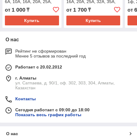
6А, 10А, 16A, 20А, 25А,
16А, 20А, 25А, 32А, 35А,
1ф, 
32А, 40А 50А, 63А 4,5кА
40А, 50А, 63А (C / B) 4,5кА
20А,
1 000
1 700
от
₸
от
₸
от
DEKraft
ВА 47-29 EKF Basic
63А)
Купить
Купить
О нас
Рейтинг не сформирован
Менее 5 отзывов за последний год
Работает с 20.02.2012
г. Алматы
ул. Сатпаева, д. 90/1, оф. 302, 303, 304, Алматы,
Казахстан
Контакты
Сегодня работает с 09:00 до 18:00
Показать весь график работы
О нас