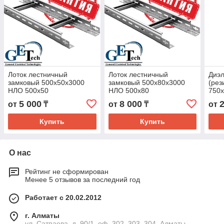
Лоток лестничный
Лоток лестничный
Диэл
замковый 500х50х3000
замковый 500х80х3000
(рез
НЛО 500х50
НЛО 500х80
750х
5 000
8 000
от
₸
от
₸
от
Купить
Купить
О нас
Рейтинг не сформирован
Менее 5 отзывов за последний год
Работает с 20.02.2012
г. Алматы
ул. Сатпаева, д. 90/1, оф. 302, 303, 304, Алматы,