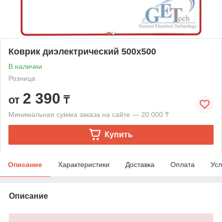
Коврик диэлектрический 500х500
В наличии
Розница
2 390
от
₸
Минимальная сумма заказа на сайте — 20 000 ₸
Купить
Описание
Характеристики
Доставка
Оплата
Усл
Описание