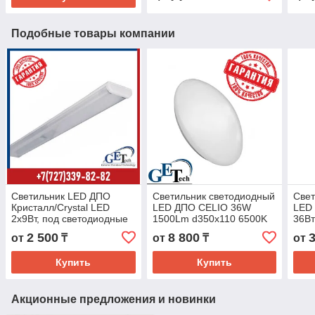
Подобные товары компании
Светильник LED ДПО
Светильник светодиодный
Свет
Кристалл/Crystal LED
LED ДПО CELIO 36W
LED
2х9Вт, под светодиодные
1500Lm d350x110 6500K
36Вт
лампы LED Т8, Ксенон/
IP20 круглый накладной
6400
2 500
8 800
от
₸
от
₸
от
(Аналог ЛПО 2х18)
Алм
Купить
Купить
Акционные предложения и новинки