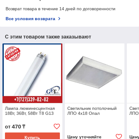
Возврат товара в течение 14 дней по договоренности
Все условия возврата
С этим товаром также заказывают
Лампа люминесцентная
Светильник потолочный
Свет
18Вт, 36Вт, 58Вт Т8 G13
ЛПО 4х18 Опал
ЛПО 
470
от
₸
Цену уточняйте
Цен
Купить