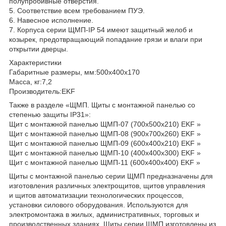
полупробивные отверстия.
5. Соответствие всем требованием ПУЭ.
6. Навесное исполнение.
7. Корпуса серии ЩМП-IP 54 имеют защитный желоб и
козырек, предотвращающий попадание грязи и влаги при
открытии дверцы.
Характеристики
Габаритные размеры, мм:500х400х170
Масса, кг:7,2
Производитель:EKF
Также в разделе «ЩМП. Щиты с монтажной панелью со
степенью защиты IP31»:
Щит с монтажной панелью ЩМП-07 (700х500х210) EKF »
Щит с монтажной панелью ЩМП-08 (900х700х260) EKF »
Щит с монтажной панелью ЩМП-09 (600х400х210) EKF »
Щит с монтажной панелью ЩМП-10 (400х400х300) EKF »
Щит с монтажной панелью ЩМП-11 (600х400х400) EKF »
Щиты с монтажной панелью серии ЩМП предназначены для
изготовления различных электрощитов, щитов управления
и щитов автоматизации технологических процессов,
установки силового оборудования. Используются для
электромонтажа в жилых, административных, торговых и
производственных зданиях. Щиты серии ЩМП изготовлены из