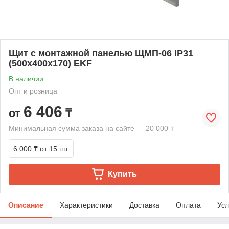
Щит с монтажной панелью ЩМП-06 IP31
(500х400х170) EKF
В наличии
Опт и розница
6 406
от
₸
Минимальная сумма заказа на сайте — 20 000 ₸
6 000 ₸
от 15 шт.
Купить
Описание
Характеристики
Доставка
Оплата
Усл