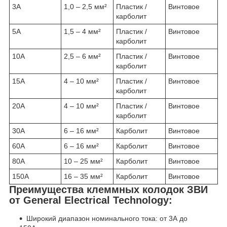
3А
1,0 – 2,5 мм²
Пластик /
Винтовое
карболит
5А
1,5 – 4 мм²
Пластик /
Винтовое
карболит
10А
2,5 – 6 мм²
Пластик /
Винтовое
карболит
15А
4 – 10 мм²
Пластик /
Винтовое
карболит
20А
4 – 10 мм²
Пластик /
Винтовое
карболит
30А
6 – 16 мм²
Карболит
Винтовое
60А
6 – 16 мм²
Карболит
Винтовое
80А
10 – 25 мм²
Карболит
Винтовое
150А
16 – 35 мм²
Карболит
Винтовое
Преимущества клеммных колодок ЗВИ
от General Electrical Technology:
Широкий диапазон номинального тока: от 3А до