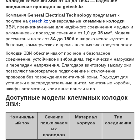
Колодка клеммная ЗВИ от 3А до 150А — надёжное
соединение проводов на getech.kz
Компания
General Electrical Technology
предлагает к
покупке на
getech.kz
универсальные
клеммные колодки
ЗВИ
, предназначенные для надёжного соединения медных и
алюминиевых проводов сечением от
1,0 до 35 мм²
. Модели
рассчитаны на ток от
3А до 150А
и широко используются в
бытовых, коммерческих и промышленных электроустановках.
Колодки ЗВИ обеспечивают прочное и безопасное
соединение, устойчивое к вибрациям, термическим нагрузкам
и перепадам напряжения. Благодаря винтовому зажиму они
позволяют многократное подключение и отключение
проводов без повреждения контактной зоны. Подходят для
установки в распределительные щитки, монтажные коробки,
шкафы автоматики, клеммные панели и пр.
Доступные модели клеммных колодок
ЗВИ:
Номинальн
Сечение
Материал
Тип
ый ток
подключаем
корпуса
соединения
ых
проводов