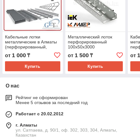
Кабельные лотки
Металлический лоток
Кабе
металлические в Алматы
перфорированный
мет
(перфорированный,
100х50х3000
пер
неперфорированный,
ЛПМЗТ(М)-100х50пр
Алма
1 000
1 500
от
₸
от
₸
от
лестничный и
OSTEC, DKC, IEK, Лидер,
200,
комплектующие)
изготовление Казахстан
мм. 
Купить
Купить
О нас
Рейтинг не сформирован
Менее 5 отзывов за последний год
Работает с 20.02.2012
г. Алматы
ул. Сатпаева, д. 90/1, оф. 302, 303, 304, Алматы,
Казахстан