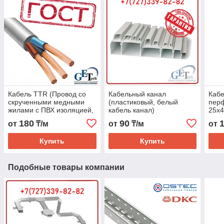
Кабель TTR (Провод со
Кабельный канал
Кабе
скрученными медными
(пластиковый, белый
пер
жилами с ПВХ изоляцией,
кабель канал)
25х4
с ПВХ оболочкой, гибкий)
(каб
180
90
от
₸/м
от
₸/м
от
Купить
Купить
Подобные товары компании