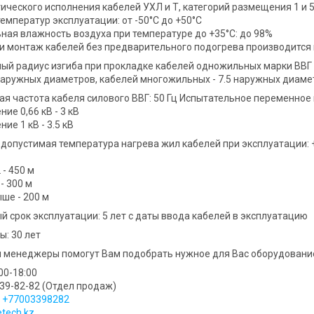
ического исполнения кабелей УХЛ и Т, категорий размещения 1 и 5
емператур эксплуатации: от -50°С до +50°С
ная влажность воздуха при температуре до +35°С: до 98%
и монтаж кабелей без предварительного подогрева производится п
й радиус изгиба при прокладке кабелей одножильных марки ВВГ 
 наружных диаметров, кабелей многожильных - 7.5 наружных диаме
я частота кабеля силового ВВГ: 50 Гц Испытательное переменное 
ие 0,66 кВ - 3 кВ
ие 1 кВ - 3.5 кВ
допустимая температура нагрева жил кабелей при эксплуатации: 
 - 450 м
 - 300 м
ыше - 200 м
й срок эксплуатации: 5 лет с даты ввода кабелей в эксплуатацию
ы: 30 лет
и менеджеры помогут Вам подобрать нужное для Вас оборудование 
:00-18:00
339-82-82 (Отдел продаж)
​
+77003398282
tech.kz