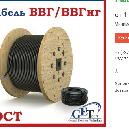
В налич
от
1
Минима
Купи
+7 (727
Отдел 
возвра