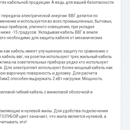
тях кабельной продукции. А ведь для вашей безопасности
 передача электрической энергии. ВВГ делится по
именение и используется во всех промышленных, бытовых,
ных приборов, уличного освещения, при укладке
ниже -15 градусов. Укладывая кабель ВВГ в земле
 это необходимо для защиты кабеля от механических
ак как кабель имеет улучшенную защиту по сравнению с
кабель ввг, на розетки используют трех жильный кабель
актика на осветительных приборах редко кто использует
я. Для электроплит используют более мощный кабель как
нюю варочную поверхность и духовку. Для расчета
1мм2 способен выдержать 2 кВт нагрузки. Мощность
иловой гибкий кабель с виниловой оболочкой и
заземляющие и нулевой жилы. Для удобства подключения
ГОЛУБОЙ цвет означает, что жила является нулевой, а
читывать это!