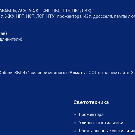
АБбБШв, АСБ, АС, КГ, СИП, ПВС, TTR, ПВ1, ПВ3)
У, ЖКУ, НПП, НСП, ЛСП, НТУ, прожектора, ИЗУ, дросселя, лампы л
кав)
удлинители)
Кабеля ВВГ 4х4 силовой медного в Алматы ГОСТ на нашем сайте. 
Светотехника
Прожектора
Уличные светильники
Промышленные светильник