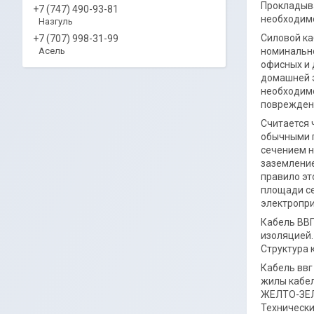
Прокладыва
+7 (747) 490-93-81
необходимо
Назгуль
Силовой ка
+7 (707) 998-31-99
Асель
номинально
офисных и 
домашней э
необходимо
поврежден
Считается 
обычными п
сечением н
заземление
правило эт
площади се
электропри
Кабель ВВГ
изоляцией.
Структура 
Кабель ввг
жилы кабел
ЖЕЛТО-ЗЕЛЕ
Технически