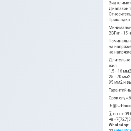
Вид климат
Диапазон т
Относитель
Прокладка 
Минимальны
ВВГнг - 15
Номинальна
на напряжен
на напряжен
Длительно 
жил:
1.5 - 16 мм2
25 - 70 мм2
95 мм2 и в
Гарантийны
Срок служб
👩🏽‍💻Наш
🗓 пн-пт 09
📲 +7(727)
WhatsApp:
📧
sales@ge