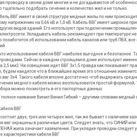
я проводку в своем доме многие и не догадываются об особеннос
 тщательно подобрать сечение и количество жил и не только.
бель ВВГ имеет в своей структуре медные жилы по ним происходит
му напряжению на 0,66 кВ и 1,0 кВ. Кабель ВВГ имеет широкое пр
других видов зданий. Его используют при подключении промышлен
лектросети. Укладывать кабель рекомендуют при температуре не 
 позаботится об использовании кабель каналов или труб ПВХ, все
ий.
что использование кабеля ВВГ наиболее выгодное и безопасное. Т
роводами. Сейчас в каждом строящемся доме используют именно 
а 2,5 мм2. На освещение идет ВВГ 3х1,5 правда как показывает пр
, будем наедятся что в ближайшее время это отношение изменитс
о ввг 3х4. Такого кабеля вполне достаточно чтоб выдержать сред
чения медного кабеля можно воспользоватся простой формулой, 
бора можно посмотреть в его паспортных данных.
 полное название Винил Винил Гибкий – другими словами медный с
кабеля ВВГ
 состоит двух, трех или четырех жил, так же бывает с наличием 
я ввг окрашены в различные цвета. Следует знать, что СИНИЙ или 
НАЯ жила означает заземление. При укладке проводки следует у
е характеристики кабеля ВВГ