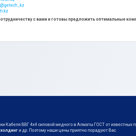
@getech_kz
h.kz
отрудничеству с вами и готовы предложить оптимальные комп
и Кабеля ВВГ 4х4 силовой медного в Алматы ГОСТ от известных п
 холдинг
и др. Поэтому наши цены приятно порадуют Вас.