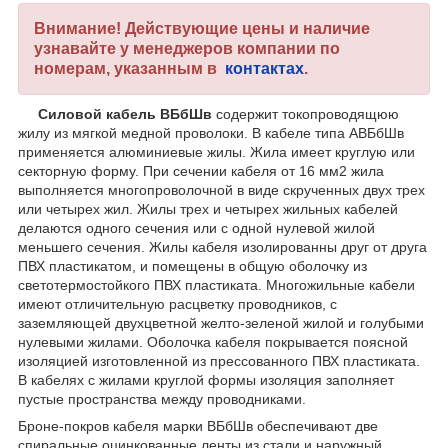
Внимание! Действующие цены и наличие
узнавайте у менеджеров компании по
номерам, указанным в
контактах
.
Силовой кабель ВБбШв
содержит токопроводящюю
жилу из мягкой медной проволоки. В кабеле типа АВБбШв
применяется алюминиевые жилы. Жила имеет круглую или
секторную форму. При сечении кабеля от 16 мм2 жила
выполняется многопроволочной в виде скрученных двух трех
или четырех жил. Жилы трех и четырех жильных кабелей
делаются одного сечения или с одной нулевой жилой
меньшего сечения. Жилы кабеля изолированны друг от друга
ПВХ пластикатом, и помещены в общую оболочку из
светотермостойкого ПВХ пластиката. Многожильные кабели
имеют отличительную расцветку проводников, с
заземляющей двухцветной желто-зеленой жилой и голубыми
нулевыми жилами. Оболочка кабеля покрывается поясной
изоляцией изготовленной из прессованного ПВХ пластиката.
В кабелях с жилами круглой формы изоляция заполняет
пустые пространства между проводниками.
Броне-покров кабеля марки ВБбШв обеспечивают две
спиральные оцинкованные ленты из стали и наружный