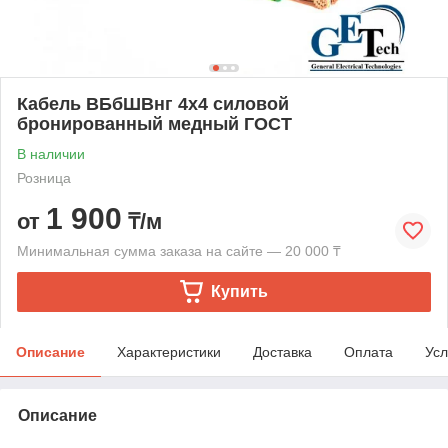
Кабель ВБбШВнг 4х4 силовой
бронированный медный ГОСТ
В наличии
Розница
1 900
от
₸/м
Минимальная сумма заказа на сайте — 20 000 ₸
Купить
Описание
Характеристики
Доставка
Оплата
Усл
Описание