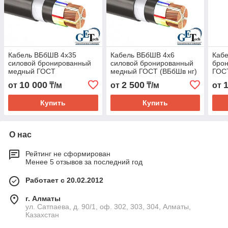
Кабель ВБбШВ 4х35
Кабель ВБбШВ 4х6
Каб
силовой бронированный
силовой бронированный
бро
медный ГОСТ
медный ГОСТ (ВБбШв нг)
ГОС
10 000
2 500
от
₸/м
от
₸/м
от
Купить
Купить
О нас
Рейтинг не сформирован
Менее 5 отзывов за последний год
Работает с 20.02.2012
г. Алматы
ул. Сатпаева, д. 90/1, оф. 302, 303, 304, Алматы,
Казахстан