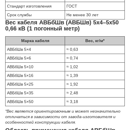
Стандарт изготовления
ГОСТ
Срок службы
Не менее 30 лет
Вес кабеля АВБбШв (АВБШв) 5х4–5х50
0,66 кВ (1 погонный метр)
Марка кабеля
Вес, кг/м*
АВБбШв 5×4
≈ 0,63
АВБбШв 5×6
≈ 0,74
АВБбШв 5×10
≈ 1,02
АВБбШв 5×16
≈ 1,39
АВБбШв 5×25
≈ 1,92
АВБбШв 5×35
≈ 2,48
АВБбШв 5×50
≈ 3,18
*Вес является ориентировочным и может незначительно
отличаться в зависимости от завода-изготовителя и
особенностей конструкции кабеля.