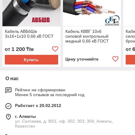
Кабель АВБбШв
Кабель КВВГ 10х6
Каб
3х16+1х10 0,66 кВ ГОСТ
силовой контрольный
сил
медный 0,66 кВ ГОСТ
брон
ГОС
1 200
от
₸/м
от
Цену уточняйте
Купить
О нас
Рейтинг не сформирован
Менее 5 отзывов за последний год
Работает с 20.02.2012
г. Алматы
ул. Сатпаева, д. 90/1, оф. 302, 303, 304, Алматы,
Казахстан