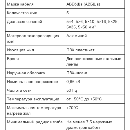
Марка кабеля
АВБбШв (АВБШв)
Количество жил
5
Диапазон сечений
5×4, 5×6, 5×10, 5×16, 5×25,
5×35, 5×50 мм²
Материал токопроводящих
Алюминий
жил
Изоляция жил
ПВХ пластикат
Броня
Две оцинкованные стальные
ленты
Наружная оболочка
ПВХ-шланг
Номинальное напряжение
0,66 кВ
Частота сети
50 Гц
Температура эксплуатации
от −50°C до +50°C
Максимальная температура
+70°C
нагрева жил
Минимальный радиус изгиба
Не менее 7,5 наружных
диаметров кабеля