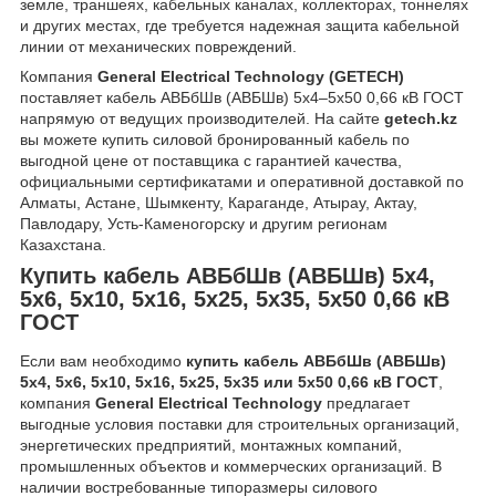
земле, траншеях, кабельных каналах, коллекторах, тоннелях
и других местах, где требуется надежная защита кабельной
линии от механических повреждений.
Компания
General Electrical Technology (GETECH)
поставляет кабель АВБбШв (АВБШв) 5х4–5х50 0,66 кВ ГОСТ
напрямую от ведущих производителей. На сайте
getech.kz
вы можете купить силовой бронированный кабель по
выгодной цене от поставщика с гарантией качества,
официальными сертификатами и оперативной доставкой по
Алматы, Астане, Шымкенту, Караганде, Атырау, Актау,
Павлодару, Усть-Каменогорску и другим регионам
Казахстана.
Купить кабель АВБбШв (АВБШв) 5х4,
5х6, 5х10, 5х16, 5х25, 5х35, 5х50 0,66 кВ
ГОСТ
Если вам необходимо
купить кабель АВБбШв (АВБШв)
5х4, 5х6, 5х10, 5х16, 5х25, 5х35 или 5х50 0,66 кВ ГОСТ
,
компания
General Electrical Technology
предлагает
выгодные условия поставки для строительных организаций,
энергетических предприятий, монтажных компаний,
промышленных объектов и коммерческих организаций. В
наличии востребованные типоразмеры силового