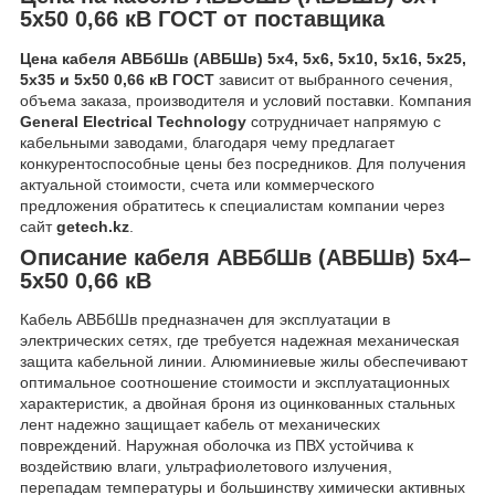
5х50 0,66 кВ ГОСТ от поставщика
Цена кабеля АВБбШв (АВБШв) 5х4, 5х6, 5х10, 5х16, 5х25,
5х35 и 5х50 0,66 кВ ГОСТ
зависит от выбранного сечения,
объема заказа, производителя и условий поставки. Компания
General Electrical Technology
сотрудничает напрямую с
кабельными заводами, благодаря чему предлагает
конкурентоспособные цены без посредников. Для получения
актуальной стоимости, счета или коммерческого
предложения обратитесь к специалистам компании через
сайт
getech.kz
.
Описание кабеля АВБбШв (АВБШв) 5х4–
5х50 0,66 кВ
Кабель АВБбШв предназначен для эксплуатации в
электрических сетях, где требуется надежная механическая
защита кабельной линии. Алюминиевые жилы обеспечивают
оптимальное соотношение стоимости и эксплуатационных
характеристик, а двойная броня из оцинкованных стальных
лент надежно защищает кабель от механических
повреждений. Наружная оболочка из ПВХ устойчива к
воздействию влаги, ультрафиолетового излучения,
перепадам температуры и большинству химически активных