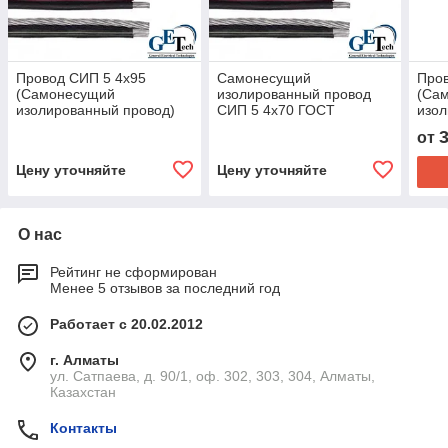
Провод СИП 5 4х95
Самонесущий
Пров
(Самонесущий
изолированный провод
(Са
изолированный провод)
СИП 5 4х70 ГОСТ
изол
ГОСТ
0,66
от
Цену уточняйте
Цену уточняйте
О нас
Рейтинг не сформирован
Менее 5 отзывов за последний год
Работает с 20.02.2012
г. Алматы
ул. Сатпаева, д. 90/1, оф. 302, 303, 304, Алматы,
Казахстан
Контакты