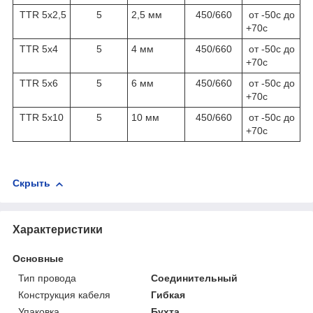
TTR 5х2,5
5
2,5 мм
450/660
от -50с до
+70с
TTR 5х4
5
4 мм
450/660
от -50с до
+70с
TTR 5х6
5
6 мм
450/660
от -50с до
+70с
TTR 5х10
5
10 мм
450/660
от -50с до
+70с
Скрыть
Характеристики
Основные
Тип провода
Соединительный
Конструкция кабеля
Гибкая
Упаковка
Бухта