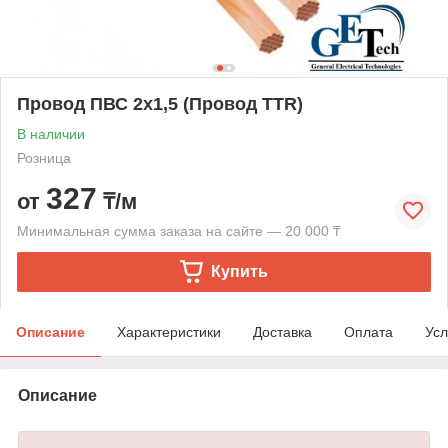
Провод ПВС 2х1,5 (Провод TTR)
В наличии
Розница
327
от
₸/м
Минимальная сумма заказа на сайте — 20 000 ₸
Купить
Описание
Характеристики
Доставка
Оплата
Усл
Описание