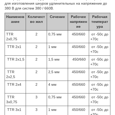
для изготовления шнуров удлинительных на напряжение до
380 В для систем 380 / 660В.
Наименов
Количест
Сечение
Рабочее
Рабочая
ание
во жил
напряжен
температ
ие
ура
TTR
2
0,75 мм
450/660
от -50с до
2х0,75
+70с
TTR 2х1
2
1 мм
450/660
от -50с до
+70с
TTR 2х1,5
2
1,5 мм
450/660
от -50с до
+70с
TTR
2
2,5 мм
450/660
от -50с до
2х2,5
+70с
TTR 2х4
2
4 мм
450/660
от -50с до
+70с
TTR
3
0,75 мм
450/660
от -50с до
3х0,75
+70с
TTR 3х1
3
1 мм
450/660
от -50с до
+70с