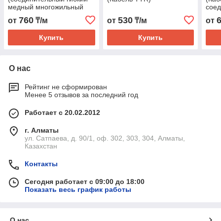
медный многожильный
сое
кабель TTR) ГОСТ
760
530
от
₸/м
от
₸/м
от
Купить
Купить
О нас
Рейтинг не сформирован
Менее 5 отзывов за последний год
Работает с 20.02.2012
г. Алматы
ул. Сатпаева, д. 90/1, оф. 302, 303, 304, Алматы,
Казахстан
Контакты
Сегодня работает с 09:00 до 18:00
Показать весь график работы
О нас