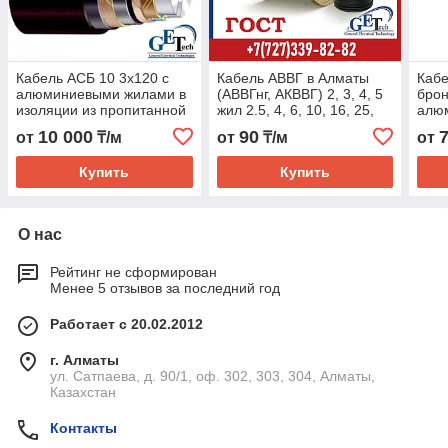
Кабель АСБ 10 3х120 с
Кабель АВВГ в Алматы
Каб
алюминиевыми жилами в
(АВВГнг, АКВВГ) 2, 3, 4, 5
бро
изоляции из пропитанной
жил 2.5, 4, 6, 10, 16, 25,
алюм
бумаги
35, 50, 70, 95, 120, 240,
5жил 
10 000
90
от
₸/м
от
₸/м
от
185, 240
35, 
185..
Купить
Купить
О нас
Рейтинг не сформирован
Менее 5 отзывов за последний год
Работает с 20.02.2012
г. Алматы
ул. Сатпаева, д. 90/1, оф. 302, 303, 304, Алматы,
Казахстан
Контакты