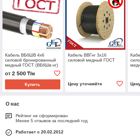
Кабель ВБбШВ 4х6
Кабель ВВГнг 3х16
Кабе
силовой бронированный
силовой медный ГОСТ
сило
медный ГОСТ (ВБбШв нг)
медн
2 500
от
₸/м
Цену уточняйте
Цен
Купить
О нас
Рейтинг не сформирован
Менее 5 отзывов за последний год
Работает с 20.02.2012