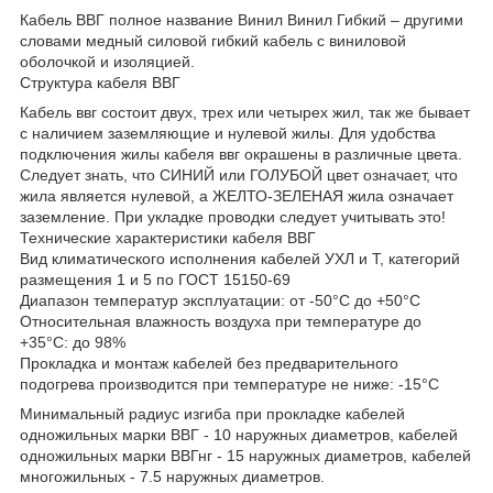
Кабель ВВГ полное название Винил Винил Гибкий – другими
словами медный силовой гибкий кабель с виниловой
оболочкой и изоляцией.
Структура кабеля ВВГ
Кабель ввг состоит двух, трех или четырех жил, так же бывает
с наличием заземляющие и нулевой жилы. Для удобства
подключения жилы кабеля ввг окрашены в различные цвета.
Следует знать, что СИНИЙ или ГОЛУБОЙ цвет означает, что
жила является нулевой, а ЖЕЛТО-ЗЕЛЕНАЯ жила означает
заземление. При укладке проводки следует учитывать это!
Технические характеристики кабеля ВВГ
Вид климатического исполнения кабелей УХЛ и Т, категорий
размещения 1 и 5 по ГОСТ 15150-69
Диапазон температур эксплуатации: от -50°С до +50°С
Относительная влажность воздуха при температуре до
+35°С: до 98%
Прокладка и монтаж кабелей без предварительного
подогрева производится при температуре не ниже: -15°С
Минимальный радиус изгиба при прокладке кабелей
одножильных марки ВВГ - 10 наружных диаметров, кабелей
одножильных марки ВВГнг - 15 наружных диаметров, кабелей
многожильных - 7.5 наружных диаметров.