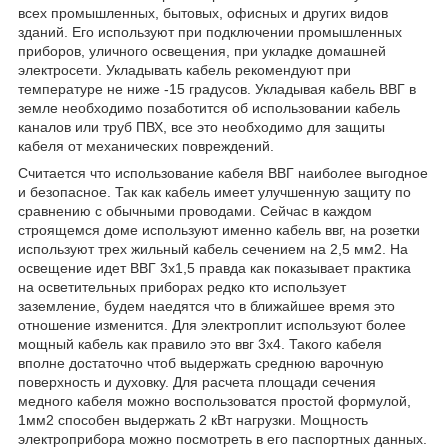
всех промышленных, бытовых, офисных и других видов
зданий. Его используют при подключении промышленных
приборов, уличного освещения, при укладке домашней
электросети. Укладывать кабель рекомендуют при
температуре не ниже -15 градусов. Укладывая кабель ВВГ в
земле необходимо позаботится об использовании кабель
каналов или труб ПВХ, все это необходимо для защиты
кабеля от механических повреждений.
Считается что использование кабеля ВВГ наиболее выгодное
и безопасное. Так как кабель имеет улучшенную защиту по
сравнению с обычными проводами. Сейчас в каждом
строящемся доме используют именно кабель ввг, на розетки
используют трех жильный кабель сечением на 2,5 мм2. На
освещение идет ВВГ 3х1,5 правда как показывает практика
на осветительных приборах редко кто использует
заземление, будем наедятся что в ближайшее время это
отношение изменится. Для электроплит используют более
мощный кабель как правило это ввг 3х4. Такого кабеля
вполне достаточно чтоб выдержать среднюю варочную
поверхность и духовку. Для расчета площади сечения
медного кабеля можно воспользоватся простой формулой,
1мм2 способен выдержать 2 кВт нагрузки. Мощность
электроприбора можно посмотреть в его паспортных данных.