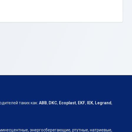
дителей таких как:
АВВ
,
DKC
,
Ecoplast
,
EKF
,
IEK
,
Legrand
,
юминесцентные, энергосберегающие, ртутные, натриевые,