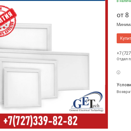
В налич
от
8
Минима
Купи
+7 (727
Отдел 
возвра