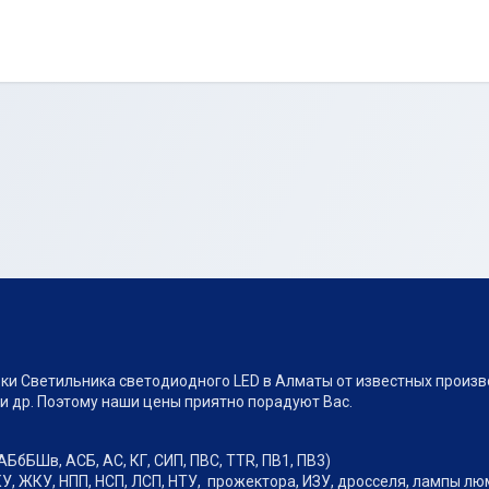
ки Светильника светодиодного LED в Алматы от известных произво
и др. Поэтому наши цены приятно порадуют Вас.
АБбБШв, АСБ, АС, КГ, СИП, ПВС, TTR, ПВ1, ПВ3)
У, ЖКУ, НПП, НСП, ЛСП, НТУ, прожектора, ИЗУ, дросселя, лампы л