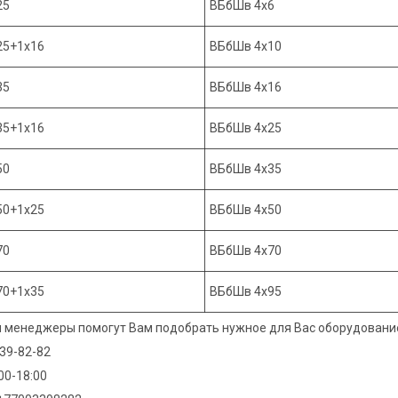
25
ВБбШв 4х6
25+1х16
ВБбШв 4х10
35
ВБбШв 4х16
35+1х16
ВБбШв 4х25
50
ВБбШв 4х35
50+1х25
ВБбШв 4х50
70
ВБбШв 4х70
70+1х35
ВБбШв 4х95
и менеджеры помогут Вам подобрать нужное для Вас оборудование 
339-82-82
:00-18:00