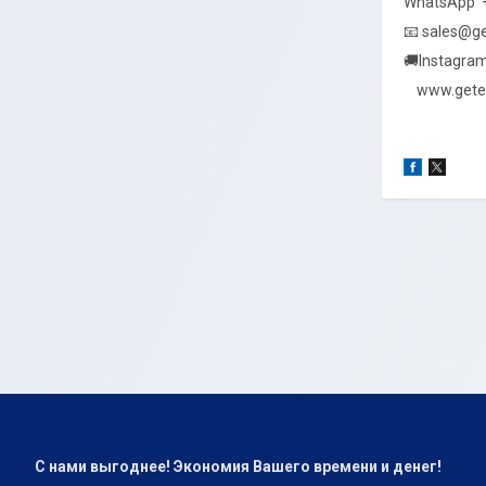
WhatsApp ​
📧 sales@g
🚚Instagra
​ ​ ​ ​ www.ge
С нами выгоднее! Экономия Вашего времени и денег!