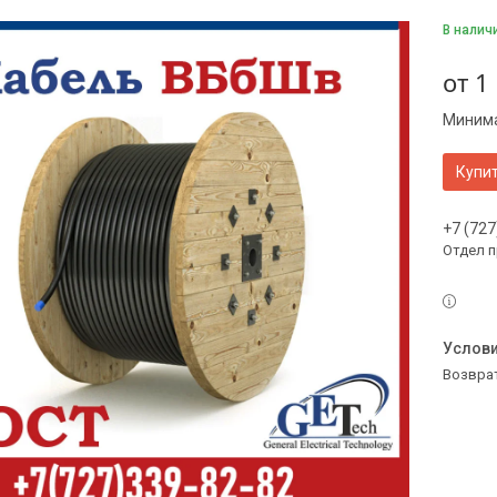
В налич
от
1
Минима
Купи
+7 (727
Отдел 
возвра