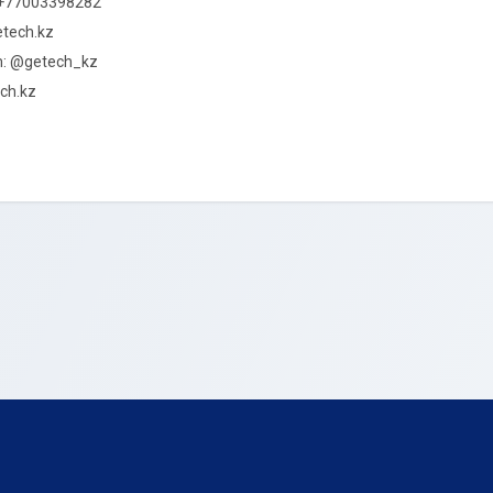
 +77003398282
etech.kz
m: @getech_kz
tech.kz