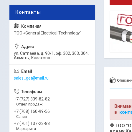
ТОО «General Electrical Technology"
ул. Сатпаева, д. 90/1, оф. 302, 303, 304,
Алматы, Казахстан
sales_get@mail.ru
Описан
+7 (727) 339-82-82
Отдел продаж
Вниман
+7 (708) 160-99-56
в
конт
Сания
+7 (701) 137-23-88
🔷
ТОО "Ge
Маргарита
всему Ка