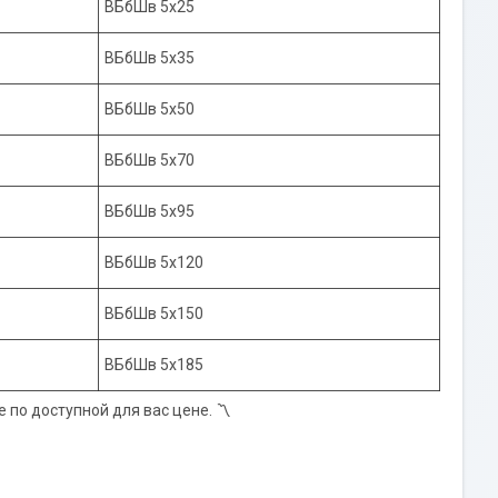
ВБбШв 5х25
ВБбШв 5х35
ВБбШв 5х50
ВБбШв 5х70
ВБбШв 5х95
ВБбШв 5х120
ВБбШв 5х150
ВБбШв 5х185
по доступной для вас цене. 〽️