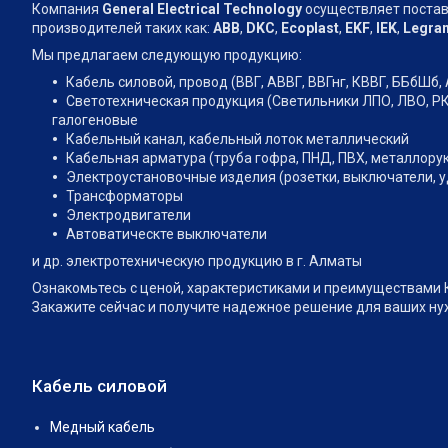
Компания
General Electrical Technology
осуществляет поставки
производителей таких как:
АВВ
,
DKC
,
Ecoplast
,
EKF
,
IEK
,
Legra
Мы предлагаем следующую продукцию:
Кабель силовой, провод (ВВГ, АВВГ, ВВГнг, КВВГ, ББбШб, 
Светотехническая продукция (Светильники ЛПО, ЛВО, РК
галогеновые
Кабельный канал, кабельный лоток металлический
Кабельная арматура (труба гофра, ПНД, ПВХ, металлору
Электроустановочные изделия (розетки, выключатели, 
Трансформаторы
Электродвигатели
Автоватическте выключатели
и др. электротехническую продукцию в г. Алматы
Ознакомьтесь с ценой, характеристиками и преимуществами Кабел
Закажите сейчас и получите надежное решение для ваших нужд
Кабель силовой
Медный кабель