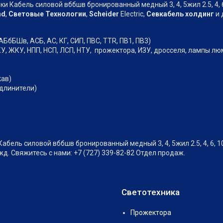
 Кабель силовой вббшв бронированный медный 3, 4, 5жил 2.5, 4, 6, 10,
nd
,
Световые Технологии
,
Scheider
Electric,
Севкабель холдинг
и 
АБбБШв, АСБ, АС, КГ, СИП, ПВС, TTR, ПВ1, ПВ3)
У, ЖКУ, НПП, НСП, ЛСП, НТУ, прожектора, ИЗУ, дросселя, лампы л
кав)
удлинители)
ь силовой вббшв бронированный медный 3, 4, 5жил 2.5, 4, 6, 10, 16,
. Свяжитесь с нами: +7 (727) 339-82-82 Отдел продаж.
Светотехника
Прожектора