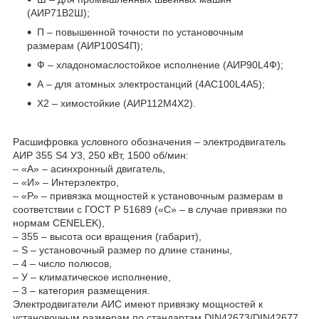
(АИР71В2Ш);
П – повышенной точности по установочным
размерам (АИР100S4П);
Ф – хладономаслостойкое исполнение (АИР90L4Ф);
А – для атомных электростанций (4АС100L4А5);
Х2 – химостойкие (АИР112М4Х2).
Расшифровка условного обозначения – электродвигатель
АИР 355 S4 У3, 250 кВт, 1500 об/мин:
– «А» – асинхронный двигатель,
– «И» – Интерэлектро,
– «Р» – привязка мощностей к установочным размерам в
соответствии с ГОСТ Р 51689 («C» – в случае привязки по
нормам CENELEK),
– 355 – высота оси вращения (габарит),
– S – установочный размер по длине станины,
– 4 – число полюсов,
– У – климатическое исполнение,
– 3 – категория размещения.
Электродвигатели АИС имеют привязку мощностей к
установочным размерам по стандартам DIN42673/DIN42677.