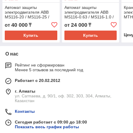
Автомат защиты
Автомат защиты
Кра
электродвигателя ABB
электродвигателя ABB
элек
MS116-20 / MS116-25 /
MS116-0.63 / MS116-1.0 /
МТН
MS116-32
MS116-1. (Автоматический
40 000
24 000
от
₸
от
₸
(Автоматический
выключатель для
выключатель для
двигателя, 0,4–1,6A, 50кА)
Цен
Купить
Купить
двигателя, 16–32A)
О нас
Рейтинг не сформирован
Менее 5 отзывов за последний год
Работает с 20.02.2012
г. Алматы
ул. Сатпаева, д. 90/1, оф. 302, 303, 304, Алматы,
Казахстан
Контакты
Сегодня работает с 09:00 до 18:00
Показать весь график работы