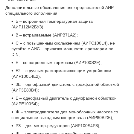
Дополнительные обозначения электродвигателей АИР
специального исполнения:
Б – встроенная температурная защита
(АИР112М2БУ3);
В – встраиваемые (АИРВ71А2);
С – с повышенным скольжением (АИРС100L4), не
путайте с АИС – привязка мощности к размерам по
DIN;
Е – со встроенным тормозом (АИР100S2Е);
Е2 – с ручным растормаживающим устройством
(АИР100L4Е2);
3Е – однофазный двигатель с трехфазной обмоткой
(АИР3Е80В4);
Е – однофазный двигатель с двухфазной обмоткой
(АИРЕ100S4);
Ж – электродвигатели для моноблочных насосов со
специальным выходным концом вала (АИР80В2Ж);
РЗ – для мотор-редукторов (АИР100S4РЗ);
Ш – для промышленных швейных машин