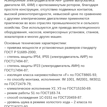
Асинхронные электродвигатели АИР (ранее выпускались
двигатели 4А, 4АМ) с кроткозамкнутым ротором, благодаря
простоте конструкции, отсутствию подвижных контактов,
высокой ремонтопригодности, невысокой цене по сравнению
с другими электрическими двигателями применяются
практически во всех отраслях промышленности и сельского
хозяйства. Они используются для привода вентиляционного
оборудования, насосов, компрессорных установок, станков,
эскалаторов и многих других машин.
Основные технические характеристики:
– привязка мощности и установочных размеров стандарту
ГОСТ Р 51689-2000;
– степень защиты IP54, IP55 (электродвигатель АИР) по
ГОСТ17494-87;
– степень защиты IP23 (электродвигатель АМН) по
ГОСТ17494-87;
– изоляция класса нагревостойкости «F» по ГОСТ8865-93;
– по способу монтажа, исполнения: IM 1001, IM2001, IM3011
по ГОСТ2479-79;
– климатическое исполнение У2, У3 по ГОСТ15150-69.
– режим работы S1 по ГОСТ183-74.
– способ охлаждения 1С-0151 по ГОСТ20459-87.
– уровень шума в режиме холостого хода – 2 класса по
ГОСТ16372-93.