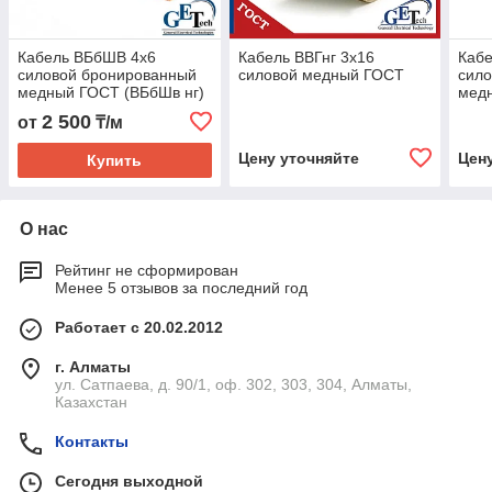
Кабель ВБбШВ 4х6
Кабель ВВГнг 3х16
Кабе
силовой бронированный
силовой медный ГОСТ
сило
медный ГОСТ (ВБбШв нг)
медн
2 500
от
₸/м
Цену уточняйте
Цен
Купить
О нас
Рейтинг не сформирован
Менее 5 отзывов за последний год
Работает с 20.02.2012
г. Алматы
ул. Сатпаева, д. 90/1, оф. 302, 303, 304, Алматы,
Казахстан
Контакты
Сегодня выходной