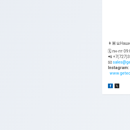
👩🏽‍💻Наш
🗓 пн-пт 09
📲 +7(727)
📧
sales@ge
Instagram:
www.getec