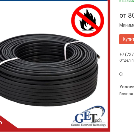
В налич
от
8
Минима
Купи
+7 (727
Отдел 
возвра