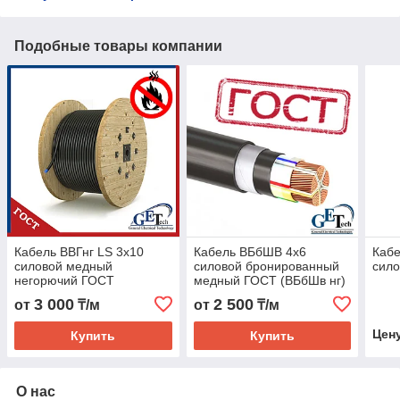
Подобные товары компании
Кабель ВВГнг LS 3х10
Кабель ВБбШВ 4х6
Кабе
силовой медный
силовой бронированный
сил
негорючий ГОСТ
медный ГОСТ (ВБбШв нг)
3 000
2 500
от
₸/м
от
₸/м
Цен
Купить
Купить
О нас