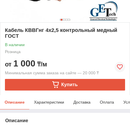
Кабель КВВГнг 4х2,5 контрольный медный
ГОСТ
В наличии
Розница
1 000
от
₸/м
Минимальная сумма заказа на сайте — 20 000 ₸
Купить
Описание
Характеристики
Доставка
Оплата
Усл
Описание