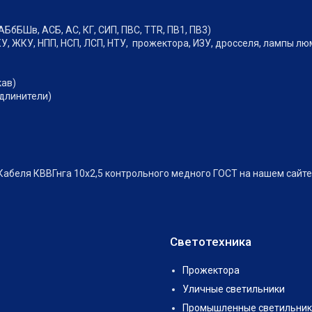
АБбБШв, АСБ, АС, КГ, СИП, ПВС, TTR, ПВ1, ПВ3)
У, ЖКУ, НПП, НСП, ЛСП, НТУ, прожектора, ИЗУ, дросселя, лампы л
кав)
удлинители)
Кабеля КВВГнга 10х2,5 контрольного медного ГОСТ на нашем сайте
Светотехника
Прожектора
Уличные светильники
Промышленные светильник