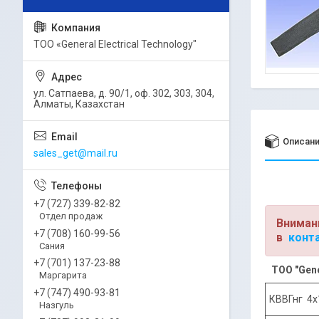
ТОО «General Electrical Technology"
ул. Сатпаева, д. 90/1, оф. 302, 303, 304,
Алматы, Казахстан
Описан
sales_get@mail.ru
+7 (727) 339-82-82
Отдел продаж
Вниман
+7 (708) 160-99-56
в
конт
Сания
+7 (701) 137-23-88
ТОО "Gene
Маргарита
+7 (747) 490-93-81
КВВГнг 4х
Назгуль