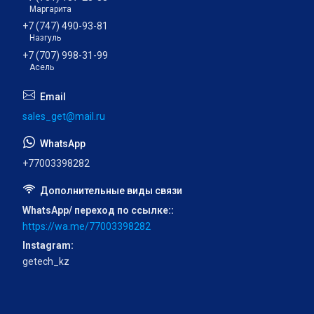
Маргарита
+7 (747) 490-93-81
Назгуль
+7 (707) 998-31-99
Асель
sales_get@mail.ru
+77003398282
WhatsApp/ переход по ссылке:
https://wa.me/77003398282
Instagram
getech_kz