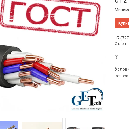
от
2
Минима
Купи
+7 (727
Отдел 
возвра