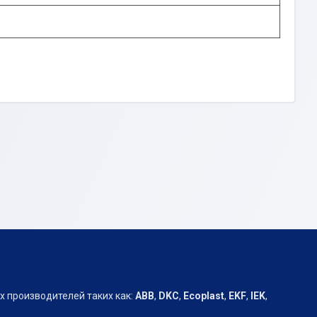
х производителей таких как:
АВВ
,
DKC
,
Ecoplast
,
EKF
,
IEK
,