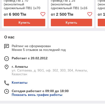
Провод ПВ 1 70
Провод ПВ 1 25
Пров
(монолитный
(монолитный
(мо
одножильный ПВ1 1х70
одножильный ПВ1 1х16
одно
цветной) ГОСТ
цветной) ГОСТ
ГОС
6 900
2 500
от
₸/м
от
₸/м
от
Купить
Купить
О нас
Рейтинг не сформирован
Менее 5 отзывов за последний год
Работает с 20.02.2012
г. Алматы
ул. Сатпаева, д. 90/1, оф. 302, 303, 304, Алматы,
Казахстан
Контакты
Сегодня работает с 09:00 до 18:00
Показать весь график работы