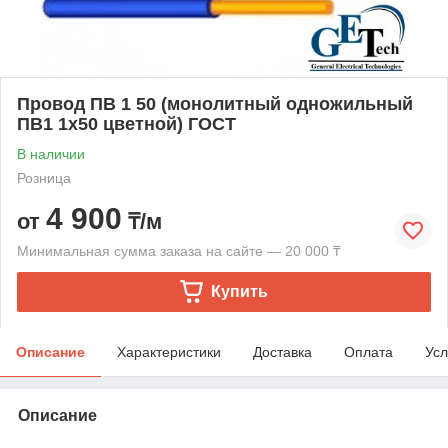
Провод ПВ 1 50 (монолитный одножильный
ПВ1 1х50 цветной) ГОСТ
В наличии
Розница
4 900
от
₸/м
Минимальная сумма заказа на сайте — 20 000 ₸
Купить
Описание
Характеристики
Доставка
Оплата
Усл
Описание