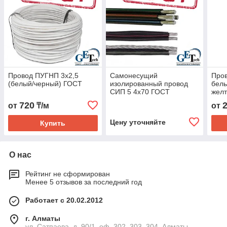
Провод ПУГНП 3х2,5
Самонесущий
Пров
(белый/черный) ГОСТ
изолированный провод
белы
СИП 5 4х70 ГОСТ
жел
720
от
₸/м
от
Цену уточняйте
Купить
О нас
Рейтинг не сформирован
Менее 5 отзывов за последний год
Работает с 20.02.2012
г. Алматы
ул. Сатпаева, д. 90/1, оф. 302, 303, 304, Алматы,