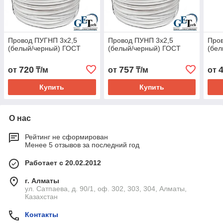
Провод ПУГНП 3х2,5
Провод ПУНП 3х2,5
Про
(белый/черный) ГОСТ
(белый/черный) ГОСТ
(бел
720
757
от
₸/м
от
₸/м
от
Купить
Купить
О нас
Рейтинг не сформирован
Менее 5 отзывов за последний год
Работает с 20.02.2012
г. Алматы
ул. Сатпаева, д. 90/1, оф. 302, 303, 304, Алматы,
Казахстан
Контакты