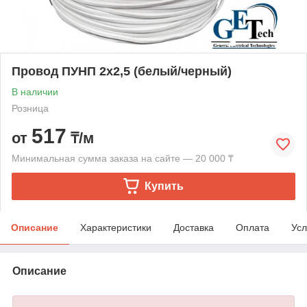
Провод ПУНП 2х2,5 (белый/черный)
В наличии
Розница
517
от
₸/м
Минимальная сумма заказа на сайте — 20 000 ₸
Купить
Описание
Характеристики
Доставка
Оплата
Усл
Описание