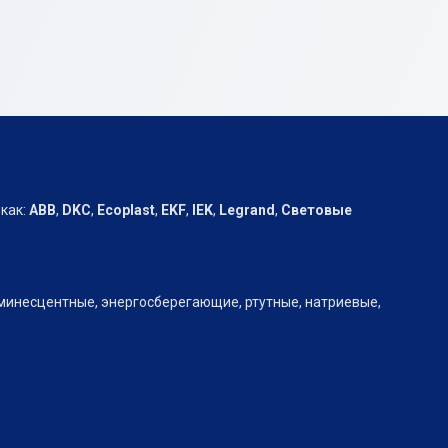
как:
АВВ
,
DKC
,
Ecoplast
,
EKF
,
IEK
,
Legrand
,
Световые
юминесцентные, энергосберегающие, ртутные, натриевые,