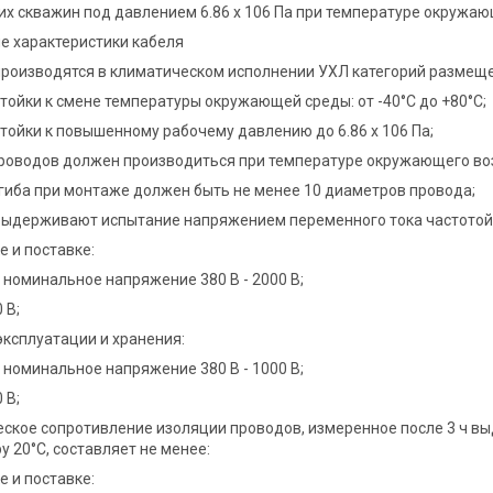
их скважин под давлением 6.86 х 106 Па при температуре окружающ
е характеристики кабеля
производятся в климатическом исполнении УХЛ категорий размещени
стойки к смене температуры окружающей среды: от -40°С до +80°С;
стойки к повышенному рабочему давлению до 6.86 х 106 Па;
роводов должен производиться при температуре окружающего воз
згиба при монтаже должен быть не менее 10 диаметров провода;
выдерживают испытание напряжением переменного тока частотой 50
е и поставке:
 номинальное напряжение 380 В - 2000 В;
 В;
эксплуатации и хранения:
 номинальное напряжение 380 В - 1000 В;
 В;
еское сопротивление изоляции проводов, измеренное после 3 ч вы
у 20°С, составляет не менее:
е и поставке: