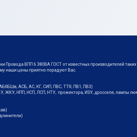
ки Провода ВПП 6 380ВА ГОСТ от известных производителей таких 
ому наши цены приятно порадуют Вас.
АБбБШв, АСБ, АС, КГ, СИП, ПВС, TTR, ПВ1, ПВ3)
У, ЖКУ, НПП, НСП, ЛСП, НТУ, прожектора, ИЗУ, дросселя, лампы л
кав)
удлинители)