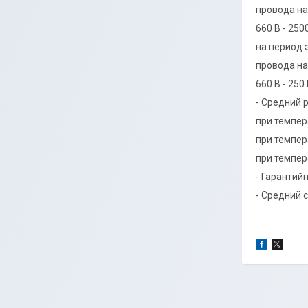
провода на
660 В - 250
на период 
провода на
660 В - 250
- Средний 
при темпера
при темпера
при темпера
- Гарантий
- Средний с