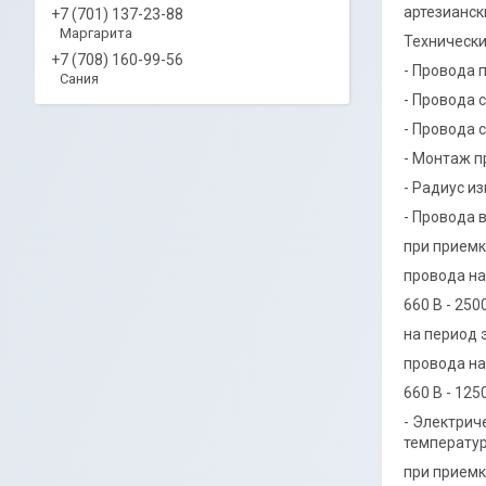
артезианск
+7 (701) 137-23-88
Маргарита
Технически
+7 (708) 160-99-56
- Провода 
Сания
- Провода 
- Провода 
- Монтаж п
- Радиус и
- Провода 
при приемк
провода на
660 В - 2500
на период 
провода на
660 В - 1250
- Электрич
температур
при приемк