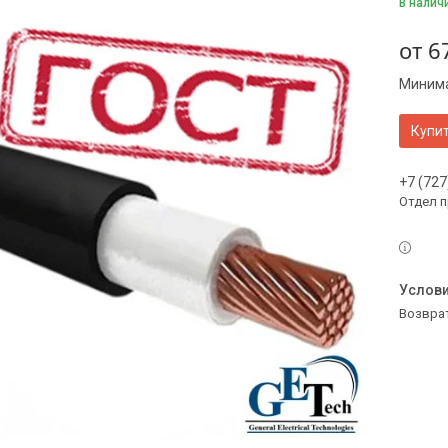
В налич
от
6
Минима
Купи
+7 (727
Отдел 
возвра