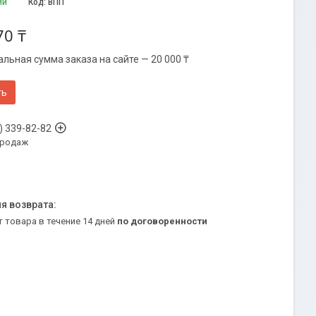
ии
Код:
ВПП
70 ₸
льная сумма заказа на сайте — 20 000 ₸
ть
) 339-82-82
продаж
т товара в течение 14 дней
по договоренности