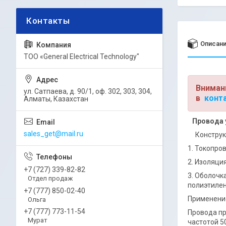
Описан
ТОО «General Electrical Technology"
Вниман
ул. Сатпаева, д. 90/1, оф. 302, 303, 304,
в
конт
Алматы, Казахстан
Провода 
sales_get@mail.ru
Конструкц
1. Токопро
2. Изоляция
+7 (727) 339-82-82
3. Оболочк
Отдел продаж
полиэтилен
+7 (777) 850-02-40
Применени
Ольга
+7 (777) 773-11-54
Провода пр
Мурат
частотой 5