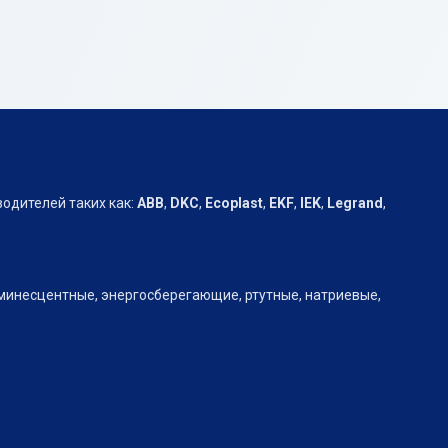
одителей таких как:
АВВ
,
DKC
,
Ecoplast
,
EKF
,
IEK
,
Legrand
,
юминесцентные, энергосберегающие, ртутные, натриевые,