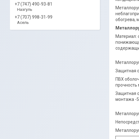
+7 (747) 490-93-81
Металлорук
Назгуль
неблагопри
+7 (707) 998-31-99
обогрева, 
Асель
Металлору
Материал: 
понижающим
содержащий
Металлорук
Защитная о
ПВХ оболоч
прочность 
Защитная о
монтажа -5
Металлору
Непосредст
Металлорук