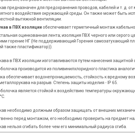
ав предназначен для предохранения проводов, кабелей и т. д. от
ятного воздействия окружающей среды. Он также может быть исп
местной вытяжной вентиляции.
кав в ПВХ изоляции
обеспечивает герметичный монтаж кабельной
стальная оцинкованная лента; изоляция ПВХ черного или серого ц
и горение НГ (Не поддерживающий Горения самозатухающий плас
 также пластификатор)).
ава в ПВХ изоляции изготавливаются путем нанесения защитной 
болочка производится из поливинилхлоридного пластика аналогичн
ка обеспечивает водонепроницаемость, стойкость к вредному в
металлорукава на разрыв. Степень защиты изделия - IP 65.
болочка является стойкой к воздействию температуры окружающе
°С.
кав необходимо должным образом защищать от внешних механич
венно перед монтажом, его необходимо проверить на предмет н
ав нельзя сгибать более чем его минимальный радиуса сгиба.