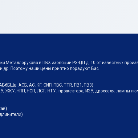
и Металлорукава в ПВХ изоляции РЗ-ЦП д. 10 от известных произв
и др. Поэтому наши цены приятно порадуют Вас.
АБбБШв, АСБ, АС, КГ, СИП, ПВС, TTR, ПВ1, ПВ3)
У, ЖКУ, НПП, НСП, ЛСП, НТУ, прожектора, ИЗУ, дросселя, лампы л
кав)
удлинители)