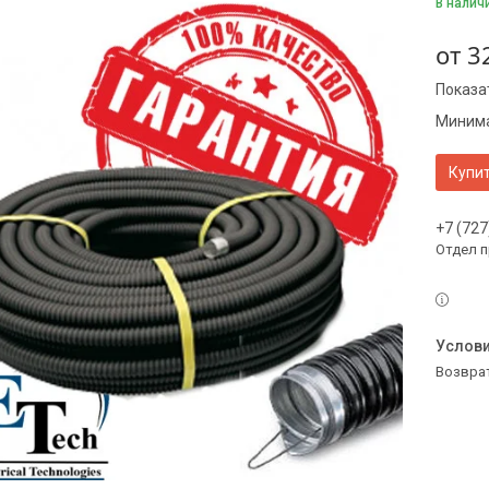
В налич
от
3
Показа
Минима
Купи
+7 (727
Отдел 
возвра