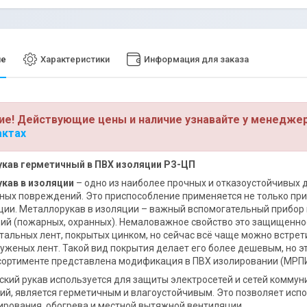
ие
Характеристики
Информация для заказа
ие! Действующие цены и наличие узнавайте у менедже
актах
кав герметичный в ПВХ изоляции РЗ-ЦП
кав в изоляции
– одно из наиболее прочных и отказоустойчивых 
ых повреждений. Это приспособление применяется не только при 
ии. Металлорукав в изоляции – важный вспомогательный прибор 
ий (пожарных, охранных). Немаловажное свойство это защищеннос
альных лент, покрытых цинком, но сейчас всё чаще можно встрет
женых лент. Такой вид покрытия делает его более дешевым, но э
сортименте представлена модификация в ПВХ изолировании (МРПИ
кий рукав используется для защиты электросетей и сетей коммун
й, является герметичным и влагоустойчивым. Это позволяет испо
рования, обогрева и местной вытяжной вентиляции.