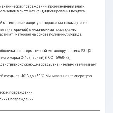
 механических повреждений, проникновения влаги,
ользован в системах кондиционирования воздуха,
 магистрали и защиту от поражения токами утечки.
вета (негорючий) с химическими присадками,
тикат (материал на основе поливинилхлорида,
оболочки на негерметичный металлорукав типа Р3-ЦХ.
ого марки О-40 (чёрный) (ГОСТ 5960-72).
оздействию окружающей среды, значительно увеличивает
й среды от -40°С до +50°С. Минимальная температура
еских повреждений.
аличия повреждений.