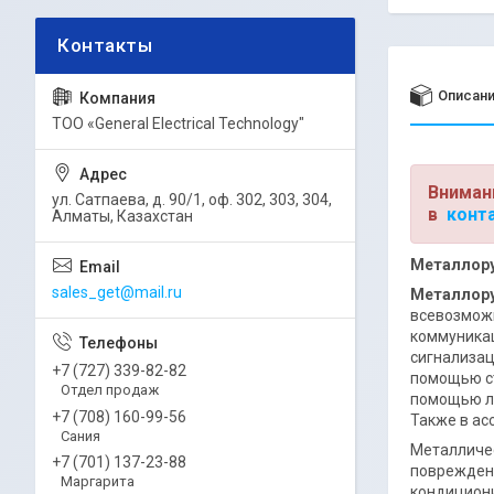
Описан
ТОО «General Electrical Technology"
Вниман
ул. Сатпаева, д. 90/1, оф. 302, 303, 304,
в
конт
Алматы, Казахстан
Металлору
sales_get@mail.ru
Металлору
всевозможн
коммуникац
сигнализац
+7 (727) 339-82-82
помощью ст
Отдел продаж
помощью лу
+7 (708) 160-99-56
Также в ас
Сания
Металличес
+7 (701) 137-23-88
повреждени
Маргарита
кондициони