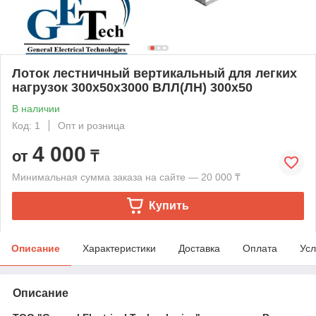
Лоток лестничный вертикальный для легких
нагрузок 300х50х3000 ВЛЛ(ЛН) 300х50
В наличии
Код: 1
Опт и розница
4 000
от
₸
Минимальная сумма заказа на сайте — 20 000 ₸
Купить
Описание
Характеристики
Доставка
Оплата
Усл
Описание