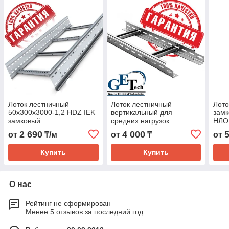
Лоток лестничный
Лоток лестничный
Лото
50х300х3000-1,2 HDZ IEK
вертикальный для
замк
замковый
средних нагрузок
НЛО
300х50х3000 ВЛЛ(СН)
2 690
4 000
от
₸/м
от
₸
от
300х50
Купить
Купить
О нас
Рейтинг не сформирован
Менее 5 отзывов за последний год