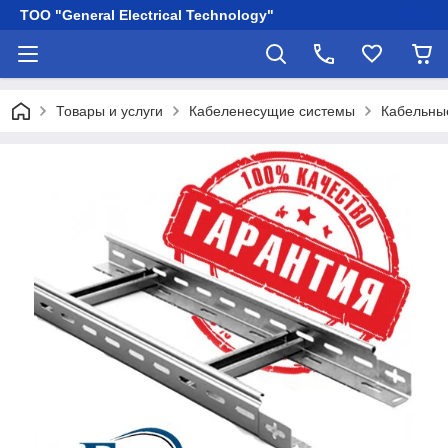
ТОО "General Electrical Technology"
Товары и услуги
Кабеленесущие системы
Кабельны