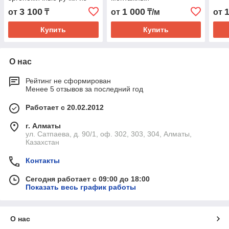
двухкомпонентного
3 100
1 000
от
₸
от
₸/м
от
PP/TPR пластиков
Купить
Купить
О нас
Рейтинг не сформирован
Менее 5 отзывов за последний год
Работает с 20.02.2012
г. Алматы
ул. Сатпаева, д. 90/1, оф. 302, 303, 304, Алматы,
Казахстан
Контакты
Сегодня работает с 09:00 до 18:00
Показать весь график работы
О нас