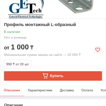
Профиль монтажный L-образный
В наличии
Опт и розница
1 000
от
₸
Минимальная сумма заказа на сайте — 20 000 ₸
990 ₸
от 20 шт.
Купить
Описание
Характеристики
Доставка
Оплата
Усл
Описание