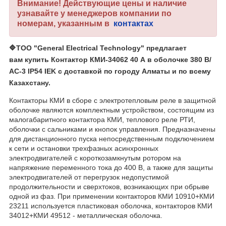
Внимание! Действующие цены и наличие
узнавайте у менеджеров компании по
номерам, указанным в
контактах
🔷
ТОО "General Electrical Technology"
предлагает
вам купить Контактор КМИ-34062 40 А в оболочке 380 В/
АС-3 IP54 IEK с доставкой по городу Алматы и по всему
Казахстану.
Контакторы КМИ в сборе с электротепловым реле в защитной
оболочке являются комплектным устройством, состоящим из
малогабаритного контактора КМИ, теплового реле РТИ,
оболочки с сальниками и кнопок управления. Предназначены
для дистанционного пуска непосредственным подключением
к сети и остановки трехфазных асинхронных
электродвигателей с короткозамкнутым ротором на
напряжение переменного тока до 400 В, а также для защиты
электродвигателей от перегрузок недопустимой
продолжительности и сверхтоков, возникающих при обрыве
одной из фаз. При применении контакторов КМИ 10910+КМИ
23211 используется пластиковая оболочка, контакторов КМИ
34012+КМИ 49512 - металлическая оболочка.