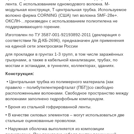
лента. С использованием одномодового волокна. М-
модульная конструкця, Т-центральная трубка. Используемое
волокно фирма CORNING (США) тип волокна SMF-28e+.
ОКСЛН-...произведен с использованием полиэтилена не
поддерживающего горение.
Изготовлен по ТУ 3587-001-92193892-2011 (декларация о
соответствии № Д-КБ-2696), предназначен для применения
на единой сети электросвязи России
для прокладки в грунтах 1-3 групп, в том числе заражённых
грызунами, а также в кабельной канализации, трубах, по
мостам и эстакадам, в туннелях, коллекторах, зданиях.
Конструкция:
• Центральная трубка из полимерного материала (как
правило – полибутилентерефталат (ПБТ))со свободно
расположенными волокнами. Свободное пространство между
волокнами заполнено гидрофобным компаундом.
• Броня из стальной гофрированной ленты.
• В качестве силовых элементов – могут использоваться две
стальные оцинкованные проволоки.
• Наружная оболочка выполняется из композиции