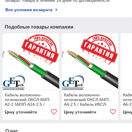
Возврат товара в течение 14 дней по договоренности
Все условия возврата
Подобные товары компании
Кабель волоконно-
Кабель волоконно-
Кабе
оптический ОКСЛ-М4П-
оптический ОКСЛ-М4П-
опт
А2-2.5М3П-А24-2.5 /
А4-2.5 / Кабель ИКСЛ-
А6-2
Кабель ИКСЛ-М4П-А2-
М4П-А4-2.5
М4П
Цену уточняйте
Цену уточняйте
Цен
2.5М3П-А24-2.5
О нас