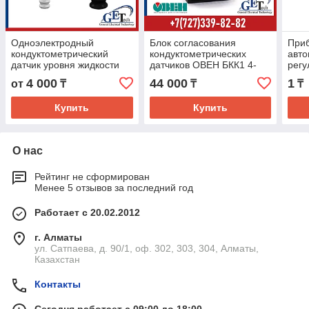
Одноэлектродный
Блок согласования
При
кондуктометрический
кондуктометрических
авто
датчик уровня жидкости
датчиков ОВЕН БКК1 4-
регу
2.5 МПа, 240 °С, штуцер
канальный сигнализатор
жидк
4 000
44 000
1
от
₸
₸
₸
М20х1,5 ОВЕН
уровня жидкости на DIN-
упр
ДС.ПВТ.М20х1,5
рейку
нас
Купить
Купить
О нас
Рейтинг не сформирован
Менее 5 отзывов за последний год
Работает с 20.02.2012
г. Алматы
ул. Сатпаева, д. 90/1, оф. 302, 303, 304, Алматы,
Казахстан
Контакты