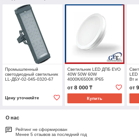
Промышленный
Светильник LED ДПБ EVO
Свет
светодиодный светильник
40W 50W 60W
LED 
LL-ДБУ-02-045-0320-67
4000К/6500К IP65
Вт и
накладной потолочный/
регу
8 000
от
₸
от
настенный
цвет
Цену уточняйте
Купить
О нас
Рейтинг не сформирован
Менее 5 отзывов за последний год