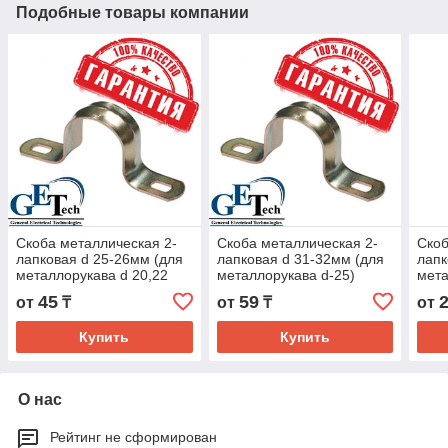
Подобные товары компании
Скоба металлическая 2-
Скоба металлическая 2-
Скоб
лапковая d 25-26мм (для
лапковая d 31-32мм (для
лапк
металлорукава d 20,22
металлорукава d-25)
мета
мм)
45
59
от
₸
от
₸
от
Купить
Купить
О нас
Рейтинг не сформирован