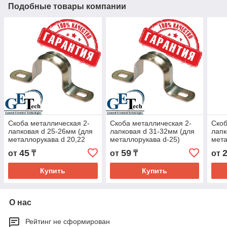
Подобные товары компании
Скоба металлическая 2-
Скоба металлическая 2-
Скоб
лапковая d 25-26мм (для
лапковая d 31-32мм (для
лапк
металлорукава d 20,22
металлорукава d-25)
мета
мм)
45
59
от
₸
от
₸
от
Купить
Купить
О нас
Рейтинг не сформирован