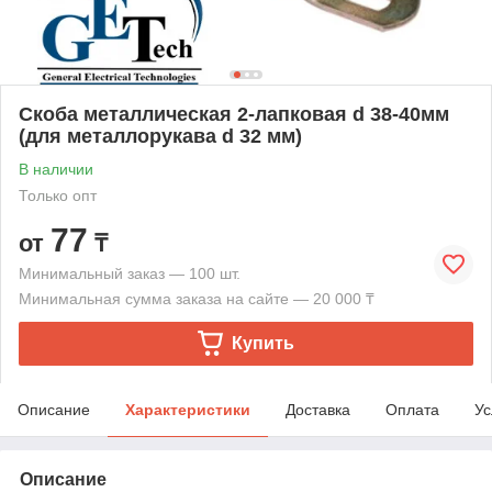
Скоба металлическая 2-лапковая d 38-40мм
(для металлорукава d 32 мм)
В наличии
Только опт
77
от
₸
Минимальный заказ — 100 шт.
Минимальная сумма заказа на сайте — 20 000 ₸
Купить
Описание
Характеристики
Доставка
Оплата
Ус
Описание