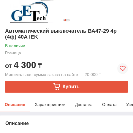
Автоматический выключатель ВА47-29 4р
(4ф) 40А IEK
В наличии
Розница
4 300
от
₸
Минимальная сумма заказа на сайте — 20 000 ₸
Купить
Описание
Характеристики
Доставка
Оплата
Усл
Описание