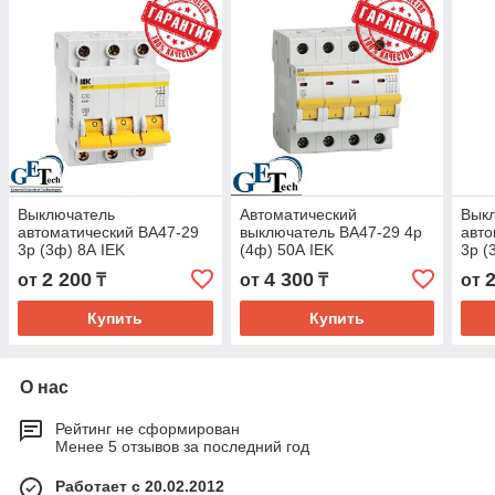
Выключатель
Автоматический
Вык
автоматический ВА47-29
выключатель ВА47-29 4р
авто
3р (3ф) 8А IEK
(4ф) 50А IEK
3р (
2 200
4 300
от
₸
от
₸
от
Купить
Купить
О нас
Рейтинг не сформирован
Менее 5 отзывов за последний год
Работает с 20.02.2012