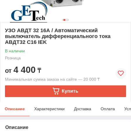
УЗО АВДТ 32 16А / Автоматический
выключатель дифференциального тока
АВДТ32 C16 IEK
В наличии
Розница
4 400
от
₸
Минимальная сумма заказа на сайте — 20 000 ₸
Купить
Описание
Характеристики
Доставка
Оплата
Усл
Описание