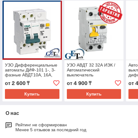
УЗО Дифференциальные
УЗО АВДТ 32 32А ИЭК /
Авто
автоматы ДИФ-101 1-, 3-
Автоматический
вык
фазные АВДТ10А, 16А,
выключатель
диф
20А, 25А, 32А, 40А, 50А,
дифференциального тока
АВДТ
2 600
4 900
от
₸
от
₸
от
63А 30мА 101 DEKraft
АВДТ32 C32 IEK
АВД
Купить
Купить
О нас
Рейтинг не сформирован
Менее 5 отзывов за последний год