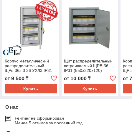
Корпус металлический
Щит распределительный
Корп
распределительный
встраиваемый ЩРВ-36
рас
ЩРв-36з-3 36 УХЛ3 IP31
IP31 (550x320x120)
ЩРв-
TREND/ ЩРВ-36
TRE
9 500
10 000
от
₸
от
₸
от
(550x320x120) IEK
(405
Купить
Купить
О нас
Рейтинг не сформирован
Менее 5 отзывов за последний год