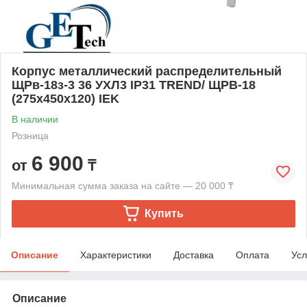
Корпус металлический распределительный
ЩРв-18з-3 36 УХЛ3 IP31 TREND/ ЩРВ-18
(275x450x120) IEK
В наличии
Розница
6 900
от
₸
Минимальная сумма заказа на сайте — 20 000 ₸
Купить
Описание
Характеристики
Доставка
Оплата
Усл
Описание