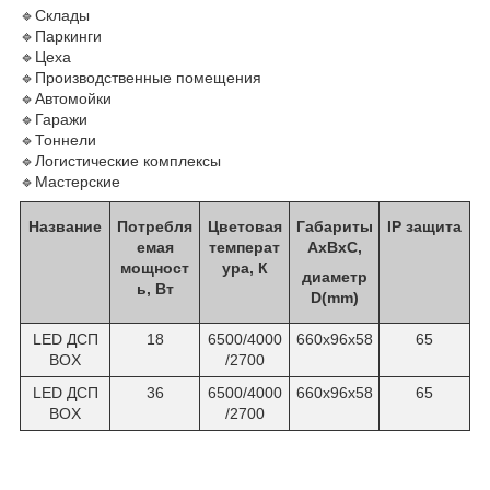
🔹Склады
🔹Паркинги
🔹Цеха
🔹Производственные помещения
🔹Автомойки
🔹Гаражи
🔹Тоннели
🔹Логистические комплексы
🔹Мастерские
Название
Потребля
Цветовая
Габариты
IP защита
емая
температ
АхВхС,
мощност
ура, К
диаметр
ь, Вт
D(mm)
LED ДСП
18
6500/4000
660x96x58
65
BOX
/2700
LED ДСП
36
6500/4000
660x96x58
65
BOX
/2700