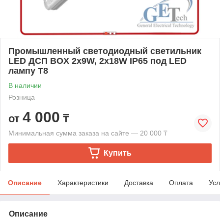
Промышленный светодиодный светильник
LED ДСП BOX 2х9W, 2х18W IP65 под LED
лампу Т8
В наличии
Розница
4 000
от
₸
Минимальная сумма заказа на сайте — 20 000 ₸
Купить
Описание
Характеристики
Доставка
Оплата
Усл
Описание