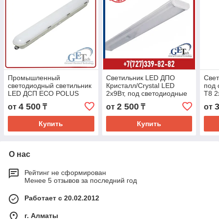
Промышленный
Светильник LED ДПО
Све
светодиодный светильник
Кристалл/Crystal LED
под 
LED ДСП ECO POLUS
2х9Вт, под светодиодные
Т8 2
20W, 40W, 60W
лампы LED Т8, Ксенон/
36Вт
4 500
2 500
от
₸
от
₸
от
(4500k/6500К) IP65
(Аналог ЛПО 2х18)
ЛПО 
Купить
Купить
О нас
Рейтинг не сформирован
Менее 5 отзывов за последний год
Работает с 20.02.2012
г. Алматы