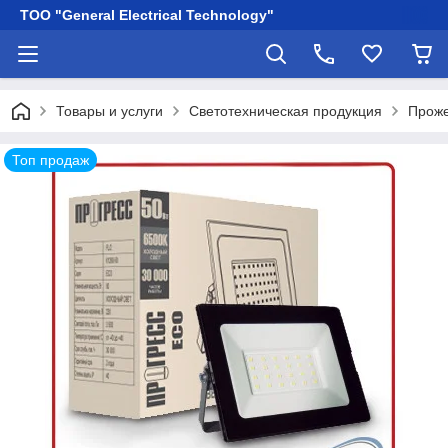
ТОО "General Electrical Technology"
Товары и услуги
Светотехническая продукция
Прож
Топ продаж