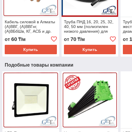
Кабель силовой в Алматы
Труба ПНД 16, 20, 25, 32,
Труб
(А)ВВГ, (А)ВВГнг,
40, 50 мм (полиэтилен
жест
(А)ВБбШв, КГ, АСБ и др.
низкого давления) для
диам
прокладки кабеля
40м
60
70
от
₸/м
от
₸/м
от
Купить
Купить
Подобные товары компании