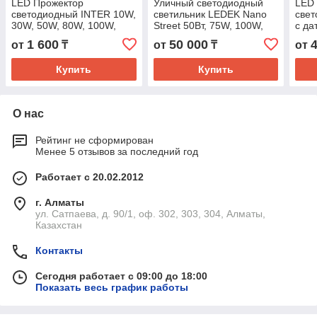
LED Прожектор
Уличный светодиодный
LED
светодиодный INTER 10W,
светильник LEDEK Nano
све
30W, 50W, 80W, 100W,
Street 50Вт, 75W, 100W,
с да
150W, 200W
150W, 200W, 300W, 400Вт
30W,
1 600
50 000
от
₸
от
₸
от
(4000К/6500К) IP65
IP67
Купить
Купить
О нас
Рейтинг не сформирован
Менее 5 отзывов за последний год
Работает с 20.02.2012
г. Алматы
ул. Сатпаева, д. 90/1, оф. 302, 303, 304, Алматы,
Казахстан
Контакты
Сегодня работает с 09:00 до 18:00
Показать весь график работы