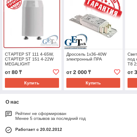
СТАРТЕР ST 111 4-65W,
Дроссель 1х36-40W
Све
СТАРТЕР ST 151 4-22W
электронный ПРА
под 
MEGALIGHT
Т8 2
36Вт
80
2 000
от
₸
от
₸
от
ЛПО 
Купить
Купить
О нас
Рейтинг не сформирован
Менее 5 отзывов за последний год
Работает с 20.02.2012