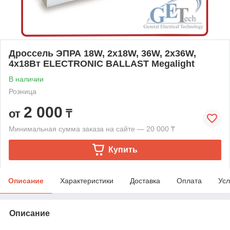
Дроссель ЭПРА 18W, 2х18W, 36W, 2х36W,
4х18Вт ELECTRONIC BALLAST Megalight
В наличии
Розница
2 000
от
₸
Минимальная сумма заказа на сайте — 20 000 ₸
Купить
Описание
Характеристики
Доставка
Оплата
Усл
Описание