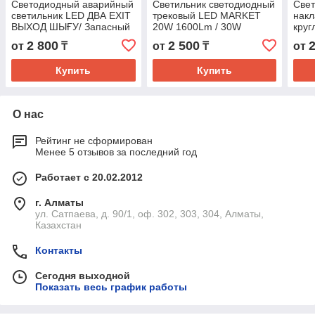
Светодиодный аварийный
Светильник светодиодный
Свет
светильник LED ДВА EXIT
трековый LED MARKET
накл
ВЫХОД ШЫҒУ/ Запасный
20W 1600Lm / 30W
кру
выход/ ПГ/стрелка (белый/
2400Lm 4000K IP20
960L
2 800
2 500
от
₸
от
₸
от
зеленый) 3W IP20
D87х135 (черный/белый)
24W
Купить
Купить
О нас
Рейтинг не сформирован
Менее 5 отзывов за последний год
Работает с 20.02.2012
г. Алматы
ул. Сатпаева, д. 90/1, оф. 302, 303, 304, Алматы,
Казахстан
Контакты
Сегодня выходной
Показать весь график работы