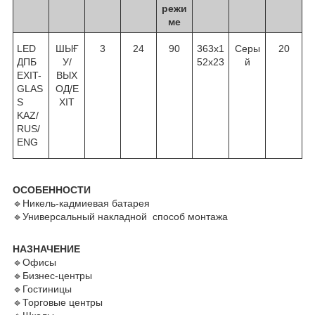
режи
ме
LED
ШЫҒ
3
24
90
363x1
Серы
20
ДПБ
У/
52x23
й
EXIT-
ВЫХ
GLAS
ОД/E
S
XIT
KAZ/
RUS/
ENG
ОСОБЕННОСТИ
🔹Никель-кадмиевая батарея
🔹Универсальный накладной способ монтажа
НАЗНАЧЕНИЕ
🔹Офисы
🔹Бизнес-центры
🔹Гостиницы
🔹Торговые центры