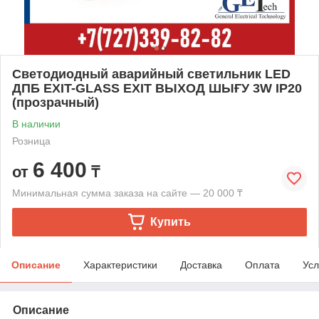
Светодиодный аварийный светильник LED
ДПБ EXIT-GLASS EXIT ВЫХОД ШЫҒУ 3W IP20
(прозрачный)
В наличии
Розница
6 400
от
₸
Минимальная сумма заказа на сайте — 20 000 ₸
Купить
Описание
Характеристики
Доставка
Оплата
Усл
Описание