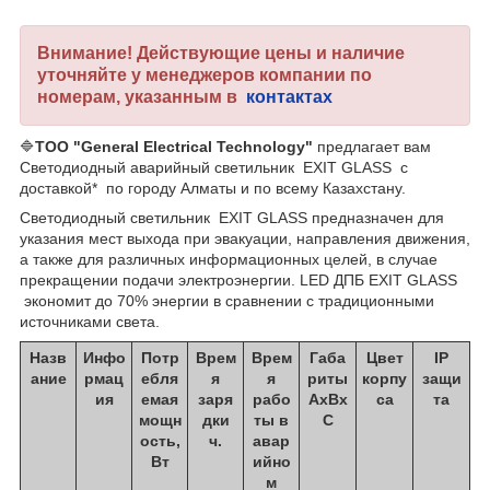
Внимание! Действующие цены и наличие
уточняйте у менеджеров компании по
номерам, указанным в
контактах
🔷
ТОО "General Electrical Technology"
предлагает вам
Светодиодный аварийный светильник EXIT GLASS с
доставкой* по городу Алматы и по всему Казахстану.
Светодиодный светильник EXIT GLASS предназначен для
указания мест выхода при эвакуации, направления движения,
а также для различных информационных целей, в случае
прекращении подачи электроэнергии. LED ДПБ EXIT GLASS
экономит до 70% энергии в сравнении с традиционными
источниками света.
Назв
Инфо
Потр
Врем
Врем
Габа
Цвет
IP
ание
рмац
ебля
я
я
риты
корпу
защи
ия
емая
заря
рабо
AхBх
са
та
мощн
дки
ты в
C
ость,
ч.
авар
Вт
ийно
м