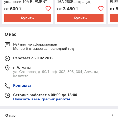
установки 10А ELEMENT
16А 250В антрацит,
ELE
(розетка электрическая
молочный, белый BLANCA
элек
600
3 450
от
₸
от
₸
от
двойная белая)
бела
Купить
Купить
О нас
Рейтинг не сформирован
Менее 5 отзывов за последний год
Работает с 20.02.2012
г. Алматы
ул. Сатпаева, д. 90/1, оф. 302, 303, 304, Алматы,
Казахстан
Контакты
Сегодня работает с 09:00 до 18:00
Показать весь график работы
О нас